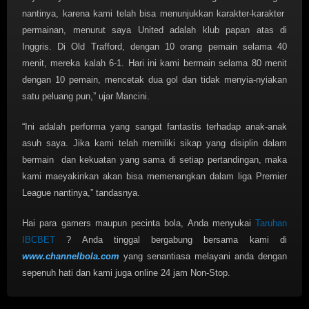
nantinya, karena kami telah bisa menunjukkan karakter-karakter
permainan, menurut saya United adalah klub papan atas di
Inggris. Di Old Trafford, dengan 10 orang pemain selama 40
menit, mereka kalah 6-1. Hari ini kami bermain selama 80 menit
dengan 10 pemain, mencetak dua gol dan tidak menyia-nyiakan
satu peluang pun,” ujar Mancini.
“Ini adalah performa yang sangat fantastis terhadap anak-anak
asuh saya. Jika kami telah memiliki sikap yang disiplin dalam
bermain dan kekuatan yang sama di setiap pertandingan, maka
kami maeyakinkan akan bisa memenangkan dalam liga Premier
League nantinya,” tandasnya.
Hai para gamers maupun pecinta bola, Anda menyukai
Taruhan
IBCBET
? Anda tinggal bergabung bersama kami di
www.channelbola.com
yang senantiasa melayani anda dengan
sepenuh hati dan kami juga online 24 jam Non-Stop.