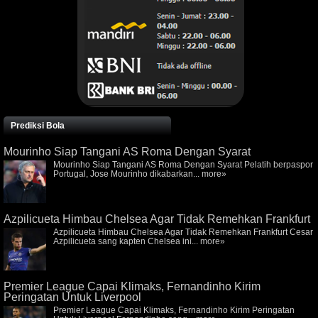
Prediksi Bola
Mourinho Siap Tangani AS Roma Dengan Syarat
Mourinho Siap Tangani AS Roma Dengan Syarat Pelatih berpaspor
Portugal, Jose Mourinho dikabarkan...
more»
Azpilicueta Himbau Chelsea Agar Tidak Remehkan Frankfurt
Azpilicueta Himbau Chelsea Agar Tidak Remehkan Frankfurt Cesar
Azpilicueta sang kapten Chelsea ini...
more»
Premier League Capai Klimaks, Fernandinho Kirim
Peringatan Untuk Liverpool
Premier League Capai Klimaks, Fernandinho Kirim Peringatan