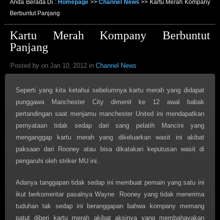
Anda Berada Di :
Homepage
>>
Channel News
>>
Kartu Merah Kompany
Berbuntut Panjang
Kartu Merah Kompany Berbuntut
Panjang
Posted by on Jan 10, 2012 in
Channel News
Seperti yang kita ketahui sebelumnya kartu merah yang didapat
punggawa Manchester City dimenit ke 12 awal babak
pertandingan saat menjamu manchester United ini mendapatkan
pernyataan tidak sedap dari sang pelatih Mancini yang
menganggap kartu merah yang dikeluarkan wasit ini akibat
paksaan dari Rooney atau bisa dikatakan keputusan wasit di
pengaruhi oleh striker MU ini.
Adanya tanggapan tidak sedap ini membuat pemain yang satu ini
ikut berkomentar pasalnya Wayne Rooney yang tidak menerima
tuduhan tak sedap ini beranggapan bahwa kompany memang
patut diberi kartu merah akibat aksinya yang membahayakan