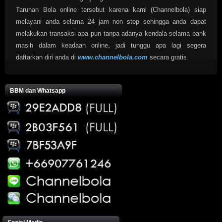
Taruhan Bola online tersebut karena kami (Channelbola) siap
melayani anda selama 24 jam non stop sehingga anda dapat
melakukan transaksi apa pun tanpa adanya kendala selama bank
masih dalam keadaan online, jadi tunggu apa lagi segera
daftarkan diri anda di
www.channelbola.com
secara gratis.
BBM dan Whatsapp