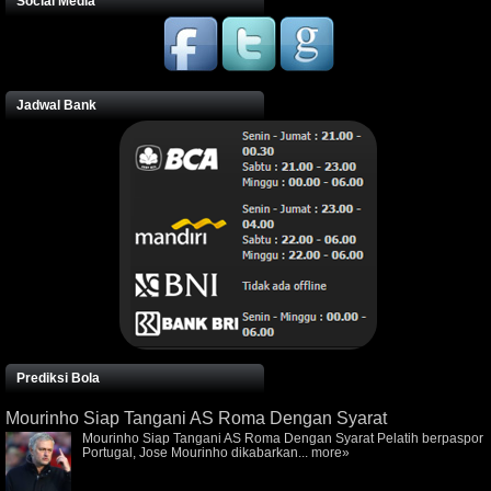
Social Media
Jadwal Bank
Prediksi Bola
Mourinho Siap Tangani AS Roma Dengan Syarat
Mourinho Siap Tangani AS Roma Dengan Syarat Pelatih berpaspor
Portugal, Jose Mourinho dikabarkan...
more»