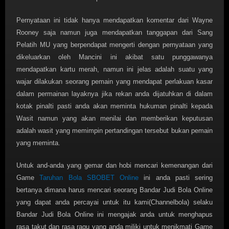
Pernyataan ini tidak hanya mendapatkan komentar dari Wayne
Rooney saja namun juga mendapatkan tanggapan dari Sang
Pelatih MU yang berpendapat mengerti dengan pernyataan yang
dikeluarkan oleh Mancini ini akibat satu punggawanya
mendapatkan kartu merah, namun ini jelas adalah suatu yang
wajar dilakukan seorang pemain yang mendapat perlakuan kasar
dalam permainan layaknya jika rekan anda dijatuhkan di dalam
kotak pinalti pasti anda akan meminta hukuman pinalti kepada
Wasit namun yang akan menilai dan memberikan keputusan
adalah wasit yang memimpin pertandingan tersebut bukan pemain
yang meminta.
Untuk and-anda yang gemar dan hobi mencari kemenangan dari
Game
Taruhan Bola SBOBET Online
ini anda pasti sering
bertanya dimana harus mencari seorang Bandar Judi Bola Online
yang dapat anda percayai untuk itu kami(Channelbola) selaku
Bandar Judi Bola Online ini mengajak anda untuk menghapus
rasa takut dan rasa ragu yang anda miliki untuk menikmati Game