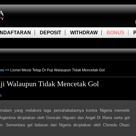
NDAFTARAN
DEPOSIT
WITHDRAW
BONUS
ews
>>
Lionel Messi Tetap Di Puji Walaupun Tidak Mencetak Gol
uji Walaupun Tidak Mencetak Gol
s
emalam yang melakoni laga persahabatannya kontra Nigeria memetik
Argentina diciptakan oleh Gonzalo Higuain dan Angel Di Maria serta gol
on. Sementara gol balasan dari Nigeria diciptakan oleh Chinedu Obasi