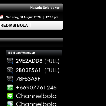
Nawala Unblocker
Saturday, 08 August 2026 | 12:00 pm
PREDIKSI BOLA
BBM dan Whatsapp