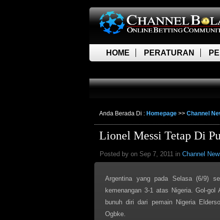
HOME
PERATURAN
PE
LIVE SCORE
Anda Berada Di :
Homepage
>>
Channel N
Lionel Messi Tetap Di P
Posted by on Sep 7, 2011 in
Channel New
Argentina yang pada Selasa (6/9) s
kemenangan 3-1 atas Nigeria. Gol-gol 
bunuh diri dari pemain Nigeria Elders
Ogbke.