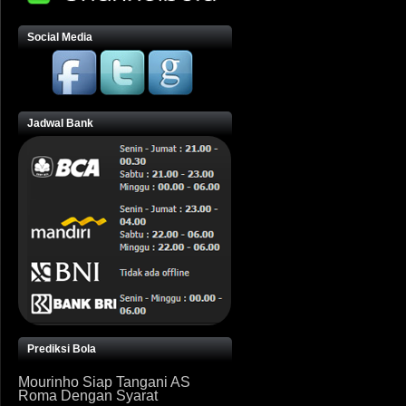
Social Media
Jadwal Bank
Prediksi Bola
Mourinho Siap Tangani AS
Roma Dengan Syarat