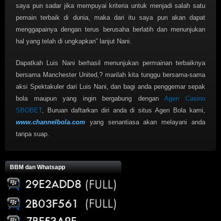
saya pun sadar jika mempuyai kriteria untuk menjadi salah satu
pemain terbaik di dunia, maka dari itu saya pun akan dapat
menggapainya dengan terus berusaha berlatih dan menunjukan
hal yang telah di ungkapkan” lanjut Nani.
Dapatkah Luis Nani berhasil menunjukan permainan terbaiknya
bersama Manchester United,? marilah kita tunggu bersama-sama
aksi Spektakuler dari Luis Nani, dan bagi anda penggemar sepak
bola maupun yang ingin bergabung dengan
Agen Casino
SBOBET
, Buruan daftarkan diri anda di situs Agen Bola kami,
www.channelbola.com
yang senantiasa akan melayani anda
tanpa suap.
BBM dan Whatsapp