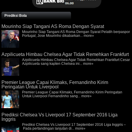
Prediksi Bola
Mourinho Siap Tangani AS Roma Dengan Syarat
Mourinho Siap Tangani AS Roma Dengan Syarat Pelatih berpaspor
Portugal, Jose Mourinho dikabarkan...
more»
Azpilicueta Himbau Chelsea Agar Tidak Remehkan Frankfurt
Azpilicueta Himbau Chelsea Agar Tidak Remehkan Frankfurt Cesar
Azpilicueta sang kapten Chelsea ini...
more»
Premier League Capai Klimaks, Fernandinho Kirim
Peringatan Untuk Liverpool
Premier League Capai Klimaks, Fernandinho Kirim Peringatan
Untuk Liverpool Fernandinho sang...
more»
Prediksi Chelsea Vs Liverpool 17 September 2016 Liga
Inggris
Prediksi Chelsea Vs Liverpool 17 September 2016 Liga Inggris –
Pada pertandingan lanjutan di...
more»