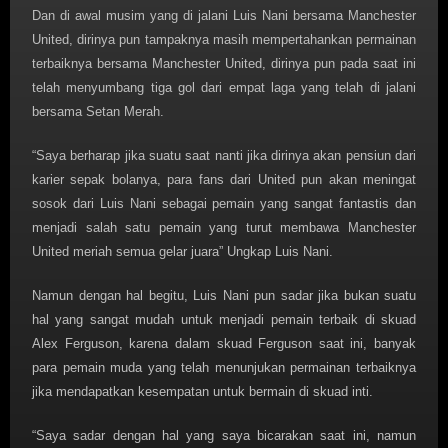
Dan di awal musim yang di jalani Luis Nani bersama Manchester
United, dirinya pun tampaknya masih mempertahankan permainan
terbaiknya bersama Manchester United, dirinya pun pada saat ini
telah menyumbang tiga gol dari empat laga yang telah di jalani
bersama Setan Merah.
“Saya berharap jika suatu saat nanti jika dirinya akan pensiun dari
karier sepak bolanya, para fans dari United pun akan meningat
sosok dari Luis Nani sebagai pemain yang sangat fantastis dan
menjadi salah satu pemain yang turut membawa Manchester
United meriah semua gelar juara” Ungkap Luis Nani.
Namun dengan hal begitu, Luis Nani pun sadar jika bukan suatu
hal yang sangat mudah untuk menjadi pemain terbaik di skuad
Alex Ferguson, karena dalam skuad Ferguson saat ini, banyak
para pemain muda yang telah menunjukan permainan terbaiknya
jika mendapatkan kesempatan untuk bermain di skuad inti.
“Saya sadar dengan hal yang saya bicarakan saat ini, namun