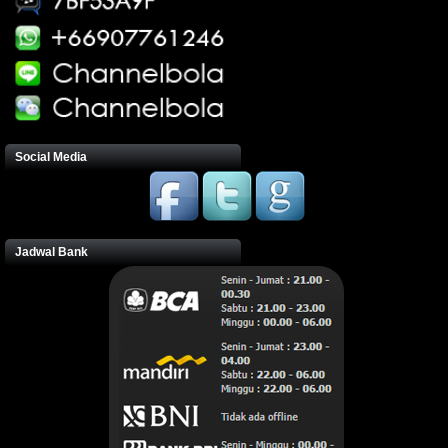
Social Media
Jadwal Bank