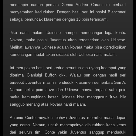
memimpin namun pemain Genoa Andrea Caracciolo berhasil
menyamakan kedudukan. Dengan hasil seri ini posisi Bianconeri
sebagai pemuncak klasemen dengan 13 poin terancam.
Jika nanti malam Udinese mampu memenangai laga kontra
Novara, maka posisi Juventus akan tergeserkan oleh Udinese.
Melihat lawannya Udinese adalah Novara maka bisa diprediksikan
kemenangan mudah akan didapat oleh Udinese nanti malam.
Ini merupakan hasil seri kedua beruntun atau yang keempat yang
diterima Gianluigi Buffon dkk. Walau pun dengan hasil seri
tersebut Juventus masih menduduki klasemen sementara Seri A.
Namun selisi poin Juve dan Udinese hanya terpaut satu poin
maka kemungkinan besar Udinese bisa menggusur Juve bila
sanggup menang atas Novara nanti malam.
Antonio Conte meyakini bahwa Juventus memiliki masa depan
yang cerah. Namun, untuk mencapainya dibutuhkan kerja keras
dari seluruh tim. Conte yakin Juventus sanggup menduduki