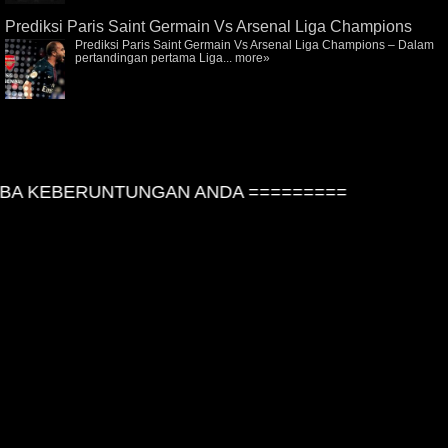
Prediksi Paris Saint Germain Vs Arsenal Liga Champions
Prediksi Paris Saint Germain Vs Arsenal Liga Champions – Dalam
pertandingan pertama Liga...
more»
A KEBERUNTUNGAN ANDA =========