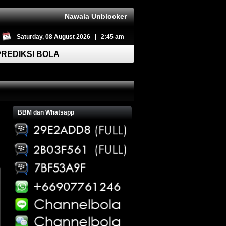
Nawala Unblocker
Saturday, 08 August 2026 | 2:45 am
PREDIKSI BOLA
BBM dan Whatsapp