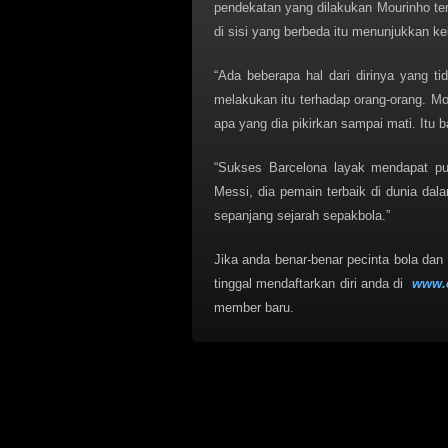
pendekatan yang dilakukan Mourinho terha
di sisi yang berbeda itu menunjukkan ke
“Ada beberapa hal dari dirinya yang t
melakukan itu terhadap orang-orang. M
apa yang dia pikirkan sampai mati. Itu 
“Sukses Barcelona layak mendapat pu
Messi, dia pemain terbaik di dunia dal
sepanjang sejarah sepakbola.”
Jika anda benar-benar pecinta bola da
tinggal mendaftarkan diri anda di
www.c
member baru.