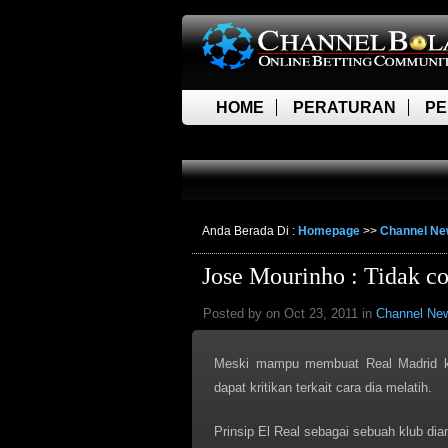
HOME
PERATURAN
PE
LIVE SCORE
Anda Berada Di :
Homepage
>>
Channel N
Jose Mourinho : Tidak c
Posted by on Oct 23, 2011 in
Channel Ne
Meski mampu membuat Real Madrid kom
dapat kritikan terkait cara dia melatih.
Prinsip El Real sebagai sebuah klub di