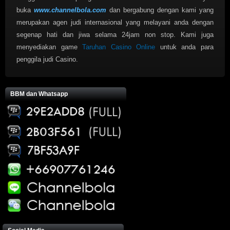
buka
www.channelbola.com
dan bergabung dengan kami yang
merupakan agen judi internasional yang melayani anda dengan
segenap hati dan jiwa selama 24jam non stop. Kami juga
menyediakan game
Taruhan Casino Online
untuk anda para
penggila judi Casino.
BBM dan Whatsapp