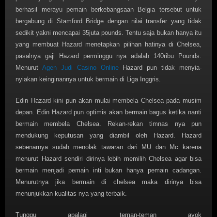
berhasil merayu pemain berkebangsaan Belgia tersebut untuk
bergabung di Stamford Bridge dengan nilai transfer yang tidak
sedikit yakni mencapai 35juta pounds. Tentu saja bukan hanya itu
yang membuat Hazard menetapkan pilihan hatinya di Chelsea,
pasalnya gaji Hazard perminggu nya adalah 140ribu Pounds.
Menurut
Agen Judi Casino Online
Hazard pun tidak menyia-
nyiakan keinginannya untuk bermain di Liga Inggris.
Edin Hazard kini pun akan mulai membela Chelsea pada musim
depan. Edin Hazard pun optimis akan bermain bagus ketika nanti
bermain membela Chelsea. Rekan-rekan timnas nya pun
mendukung keputusan yang diambil oleh Hazard. Hazard
sebenarnya sudah menolak tawaran dari MU dan Mc karena
menurut Hazard sendiri dirinya lebih memilih Chelsea agar bisa
bermain menjadi pemain inti bukan hanya pemain cadangan.
Menurutnya jika bermain di chelsea maka dirinya bisa
menunjukkan kualitas nya yang terbaik.
Tunggu apalagi teman-teman ayok