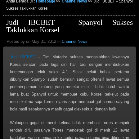
Anda Berada Di :
Homepage
>>
Channel News
>>
Judi IBCBET – Spanyol
Sukses Taklukkan Korsel
Judi IBCBET – Spanyol Sukses
Taklukkan Korsel
Posted by on May 31, 2012 in
Channel News
Judi IBCBET
– Tim Matador sukses mengalahkan lawannya
Korea selatan pada laga dini hari tadi dengan membukukan
kemenangan telak yakni 4-1. Sejak peluit babak pertama
dibunyikan Spanyol sudah bermain sangat offensif lewat semua
pemain-pemain bintang yang mereka miliki. Tidak butuh waktu
lama buat Spanyol untuk membuat kubu Korsel terkejut pada
menit kelima saja Torres nyaris saja membuat gol namun sayang
bola hasil sepakannya masih gagal dieksekusi dengan baik.
Walaupun gagal di menit kelima tidak membuat Torres menjadi
rendah diri, pasalnya Torres mencetak gol di menit 12 lewat
tandukan yang mengarah ke sudut gawang tanpa bisa dihentikan