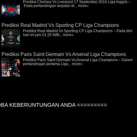
Prediksi Chelsea Vs Liverpool 17 September 2016 Liga Inggris –
Pada pertandingan lanjutan di...
more»
Prediksi Real Madrid Vs Sporting CP Liga Champions
Prediksi Real Madrid Vs Sporting CP Liga Champions – Pada dini
hari ini jam 01:25 WIB...
more»
Prediksi Paris Saint Germain Vs Arsenal Liga Champions
Prediksi Paris Saint Germain Vs Arsenal Liga Champions – Dalam
pertandingan pertama Liga...
more»
A KEBERUNTUNGAN ANDA =========