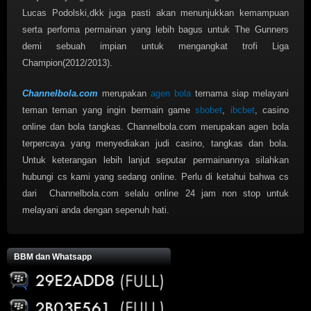
Lucas Podolski,dkk juga pasti akan menunjukkan kemampuan
serta perfoma permainan yang lebih bagus untuk The Gunners
demi sebuah impian untuk mengangkat trofi Liga
Champion(2012/2013).
Channelbola.com
merupakan
agen bola
ternama siap melayani
teman teman yang ingin bermain game
sbobet
,
ibcbet
, casino
online dan bola tangkas. Channelbola.com merupakan agen bola
terpercaya yang menyediakan judi casino, tangkas dan bola.
Untuk keterangan lebih lanjut seputar permainannya silahkan
hubungi cs kami yang sedang online. Perlu di ketahui bahwa cs
dari Channelbola.com selalu online 24 jam non stop untuk
melayani anda dengan sepenuh hati.
BBM dan Whatsapp