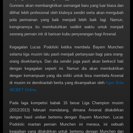
Gunners akan membangkitkan semangat baru yang luar biasa dan
dilihat lebih profesional oleh klubnya sendiri serta akan mengubah
pola permainan yang baik menjadi lebih baik lagi. Namun,
keinginannya itu membutuhkan sedikit waktu untuk menjadi
seorang pemain inti di barisan kubu penyerangan bagi Arsenal.
Kegagalan Lucas Podolski ketika membela Bayern Munchen
selama tiga musim lalu pasti menjadi pertanyaan bagi para orang-
orang disekitarnya. Dan dia sendiri juga pasti akan berkecil hati
dengan kegagalan seperti ini. Namun dia akan membuktikan
dengan kemampuan yang dia miliki untuk bisa membela Arsenal
di musim ini demikianlah berita yang disampaikan oleh
Agen Bola
IBCBET Online
.
Pada laga kompetisi babak 16 besar Liga Champion musim
(2012/2013) februari mendatang, dimana Arsenal ditakdirkan
dengan hasil undian bertemu dengan Bayern Munchen. Lucas
Podolski mantan pemain Munchen ini merasa, ini sebuah
keajaiban yang ditakdirkan untuk bertemu dengan Munchen dan