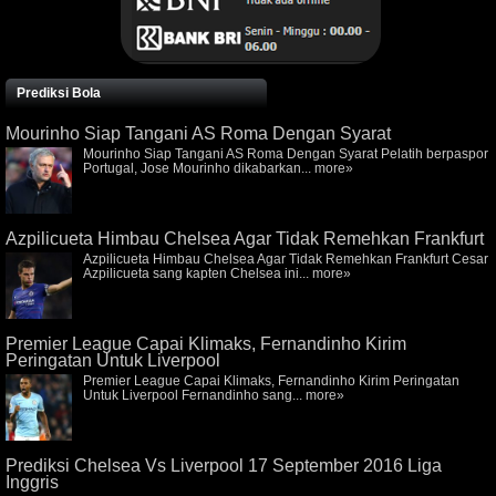
Prediksi Bola
Mourinho Siap Tangani AS Roma Dengan Syarat
Mourinho Siap Tangani AS Roma Dengan Syarat Pelatih berpaspor
Portugal, Jose Mourinho dikabarkan...
more»
Azpilicueta Himbau Chelsea Agar Tidak Remehkan Frankfurt
Azpilicueta Himbau Chelsea Agar Tidak Remehkan Frankfurt Cesar
Azpilicueta sang kapten Chelsea ini...
more»
Premier League Capai Klimaks, Fernandinho Kirim
Peringatan Untuk Liverpool
Premier League Capai Klimaks, Fernandinho Kirim Peringatan
Untuk Liverpool Fernandinho sang...
more»
Prediksi Chelsea Vs Liverpool 17 September 2016 Liga
Inggris