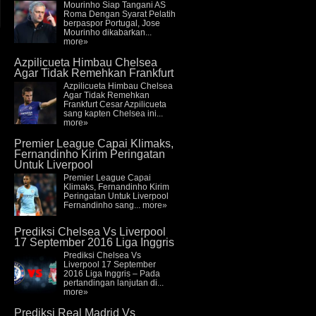
Mourinho Siap Tangani AS
Roma Dengan Syarat Pelatih
berpaspor Portugal, Jose
Mourinho dikabarkan...
more»
Azpilicueta Himbau Chelsea
Agar Tidak Remehkan Frankfurt
Azpilicueta Himbau Chelsea
Agar Tidak Remehkan
Frankfurt Cesar Azpilicueta
sang kapten Chelsea ini...
more»
Premier League Capai Klimaks,
Fernandinho Kirim Peringatan
Untuk Liverpool
Premier League Capai
Klimaks, Fernandinho Kirim
Peringatan Untuk Liverpool
Fernandinho sang...
more»
Prediksi Chelsea Vs Liverpool
17 September 2016 Liga Inggris
Prediksi Chelsea Vs
Liverpool 17 September
2016 Liga Inggris – Pada
pertandingan lanjutan di...
more»
Prediksi Real Madrid Vs