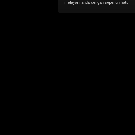
melayani anda dengan sepenuh hati.