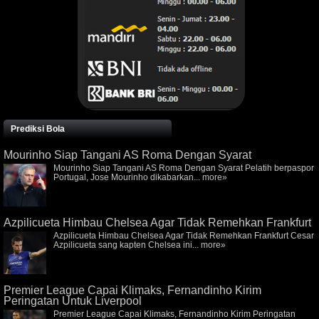
Prediksi Bola
Mourinho Siap Tangani AS Roma Dengan Syarat
Mourinho Siap Tangani AS Roma Dengan Syarat Pelatih berpaspor
Portugal, Jose Mourinho dikabarkan...
more»
Azpilicueta Himbau Chelsea Agar Tidak Remehkan Frankfurt
Azpilicueta Himbau Chelsea Agar Tidak Remehkan Frankfurt Cesar
Azpilicueta sang kapten Chelsea ini...
more»
Premier League Capai Klimaks, Fernandinho Kirim
Peringatan Untuk Liverpool
Premier League Capai Klimaks, Fernandinho Kirim Peringatan