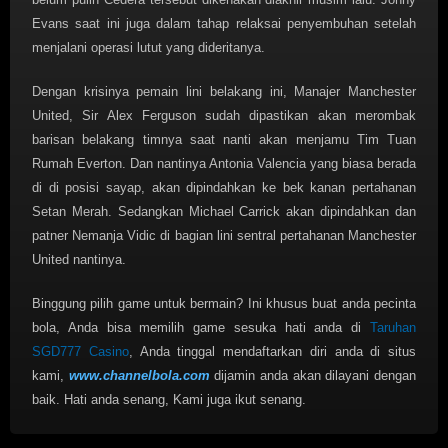
Evans saat ini juga dalam tahap relaksai penyembuhan setelah
menjalani operasi lutut yang dideritanya.
Dengan krisinya pemain lini belakang ini, Manajer Manchester
United, Sir Alex Ferguson sudah dipastikan akan merombak
barisan belakang timnya saat nanti akan menjamu Tim Tuan
Rumah Everton. Dan nantinya Antonia Valencia yang biasa berada
di di posisi sayap, akan dipindahkan ke bek kanan pertahanan
Setan Merah. Sedangkan Michael Carrick akan dipindahkan dan
patner Nemanja Vidic di bagian lini sentral pertahanan Manchester
United nantinya.
Binggung pilih game untuk bermain? Ini khusus buat anda pecinta
bola, Anda bisa memilih game sesuka hati anda di
Taruhan
SGD777 Casino
, Anda tinggal mendaftarkan diri anda di situs
kami,
www.channelbola.com
dijamin anda akan dilayani dengan
baik. Hati anda senang, Kami juga ikut senang.