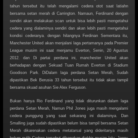
tahun tersebut itu telah mengalami cedera otot saat latiahn
bersama setan merah di Carrington. Namaun, Ferdinand dengan
sendiri akan melakukan scan untuk bisa lebih pasti mengetahui
cedera yang dialaminya sendiri dan akan lebih pasti mengetahui
kondisi cederanya. dengan hilangnya Ferdinan Sementara itu,
Manchester United akan menjalani laga pertamanya pada Premier
League musim ini saat menjamu Everton, Senin, 20 Agustus
2012. dan Di partai perdana ini, manchester United akan
berhadapan dengan Sekuad Tuan Rumah Everton di Stadium
Goodison Park. DiDalam laga perdana Setan Merah, Sudah
dipastikan Bek Berusia 33 tahun tersebut itu tidak akan tampil
bersama skuad asuhan Sie Alex Ferguson.
Bukan hanya Rio Ferdinand yang tidak diturunkan dalam laga
perdana Setan Merah, Namun Phil Jones juga masih mengalami
cedera punggung yang saat sekarang ini dialaminya. Dan
Smalling juga sudah dipastikan belum bisa tampil bersama Setan
Merah dikarenakan cedera metatarsal yang dideritanya masih
belum pulih Cedera tersebut dikenakan diakhir musim lalu. Jonny