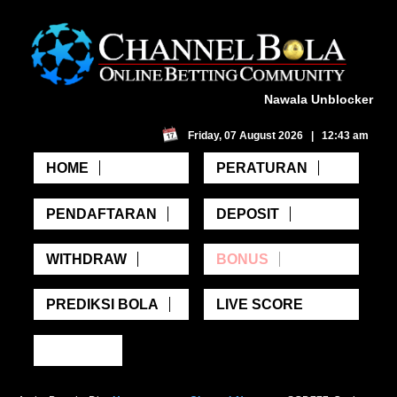
Nawala Unblocker
Friday, 07 August 2026 | 12:43 am
HOME
PERATURAN
PENDAFTARAN
DEPOSIT
WITHDRAW
BONUS
PREDIKSI BOLA
LIVE SCORE