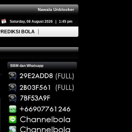
Nawala Unblocker
Saturday, 08 August 2026 | 1:45 pm
PREDIKSI BOLA
BBM dan Whatsapp