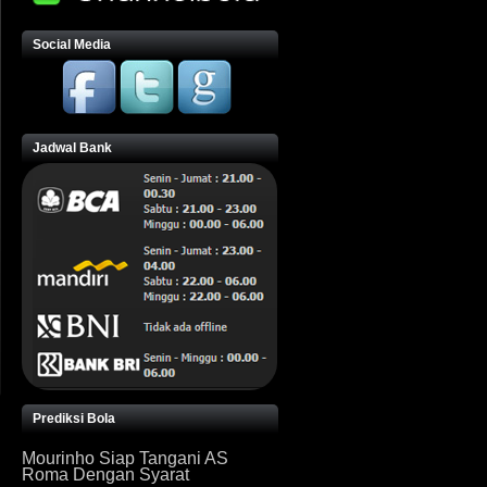
Social Media
Jadwal Bank
Prediksi Bola
Mourinho Siap Tangani AS
Roma Dengan Syarat