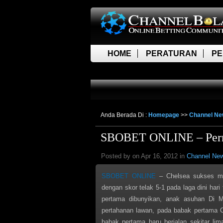
HOME
PERATURAN
PE
LIVE SCORE
Anda Berada Di :
Homepage
>>
Channel N
SBOBET ONLINE – Perma
Posted by on Apr 16, 2012 in
Channel Ne
SBOBET ONLINE
– Chelsea sukses m
dengan skor telak 5-1 pada laga dini har
pertama dibunyikan, anak asuhan Di M
pertahanan lawan, pada babak pertama Ch
babak pertama baru berjalan sekitar li