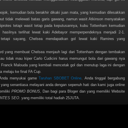
 pojok, kemudian bola berakhir dikaki juan mata, yang kemudian dilesakkan
but tidak melewati batas garis gawang, namun wasit Atkinson menyatakan
iprotes tetapi wasit tetap pada keputusannya, kubu Tottenham kemudian
 hasilnya terlihat lewat kaki Adebayor memperpendeknya menjadi 2-1.
 tetapi sayang, Chelsea mendapatkan gol lewat kaki Ramires yang
pard yang membuat Chelsea menjauh lagi dari Tottenham dengan tembakan
u tidak mau kiper Carlo Cudicini harus memungut bola dari gawang nya
an Franck Malouda yang kembali mencetak gol dan menutup laga ini dengan
a melaju ke final FA Cup.
, Anda menyukai game
Taruhan SBOBET Online
. Anda tinggal bergabung
yang senantiasa melayani anda dengan sepenuh hati dan kami juga online
emiliki
PROMO BONUS
, Dan bagi para Bloger dan yang memiliki Website
NTES SEO
. yang memiliki total hadiah 25JUTA.