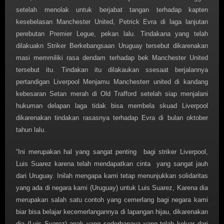
setelah menolak untuk berjabat tangan terhadap kapten
kesebelasan Manchester United, Petrick Evra di laga lanjutan
perebutan Premier Legue, pekan lalu. Tindakana yang telah
dilakuakn Striker Berkebangsaan Uruguay tersebut dikarenakan
masi memmiliki rasa dendam terhadap bek Manchester United
tersebut itu. Tindakan itu dilakaukan ssesaat berjalannya
pertandigan Liverpool Menjamu Manchesterr united di kandang
kebesaran Setan merah di Old Trafford setelah siap menjalani
hukuman delapan laga tidak bisa membela skuad Liverpool
dikarenakan tindakan rasasnya terhadap Evra di bulan oktober
tahun lalu.
“Ini merupakan hal yang sangat penting bagi striker Liverpool,
Luis Suarez karena telah mendapatkan cinta yang sangat jauh
dari Uruguay. Inilah mengapa kami tetap menunjukkan solidaritas
yang ada di negara kami (Uruguay) untuk Luis Suarez, Karena dia
merupakan salah satu contoh yang cemerlang bagi negara kami
biar bisa belajar kecemerlangannya di lapangan hijau, dikarenakan
dia (Luis Suarez) anak yang sederhanaya yang telah keluar dari