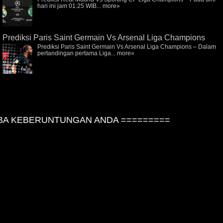
hari ini jam 01:25 WIB...
more»
Prediksi Paris Saint Germain Vs Arsenal Liga Champions
Prediksi Paris Saint Germain Vs Arsenal Liga Champions – Dalam
pertandingan pertama Liga...
more»
 KEBERUNTUNGAN ANDA =========