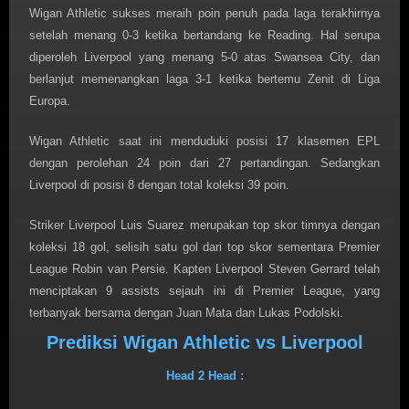
Wigan Athletic sukses meraih poin penuh pada laga terakhirnya
setelah menang 0-3 ketika bertandang ke Reading. Hal serupa
diperoleh Liverpool yang menang 5-0 atas Swansea City, dan
berlanjut memenangkan laga 3-1 ketika bertemu Zenit di Liga
Europa.
Wigan Athletic saat ini menduduki posisi 17 klasemen EPL
dengan perolehan 24 poin dari 27 pertandingan. Sedangkan
Liverpool di posisi 8 dengan total koleksi 39 poin.
Striker Liverpool Luis Suarez merupakan top skor timnya dengan
koleksi 18 gol, selisih satu gol dari top skor sementara Premier
League Robin van Persie. Kapten Liverpool Steven Gerrard telah
menciptakan 9 assists sejauh ini di Premier League, yang
terbanyak bersama dengan Juan Mata dan Lukas Podolski.
Prediksi Wigan Athletic vs Liverpool
Head 2 Head :