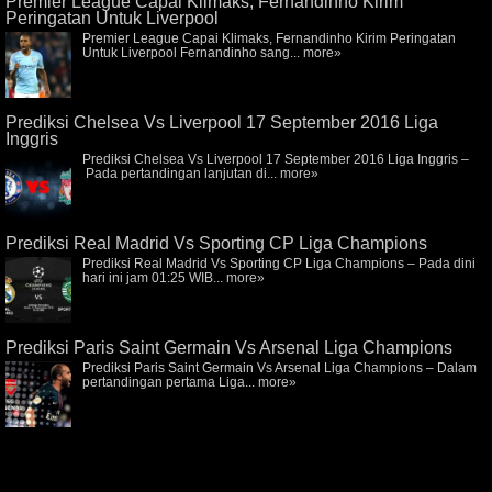
Premier League Capai Klimaks, Fernandinho Kirim
Peringatan Untuk Liverpool
Premier League Capai Klimaks, Fernandinho Kirim Peringatan
Untuk Liverpool Fernandinho sang...
more»
Prediksi Chelsea Vs Liverpool 17 September 2016 Liga
Inggris
Prediksi Chelsea Vs Liverpool 17 September 2016 Liga Inggris –
Pada pertandingan lanjutan di...
more»
Prediksi Real Madrid Vs Sporting CP Liga Champions
Prediksi Real Madrid Vs Sporting CP Liga Champions – Pada dini
hari ini jam 01:25 WIB...
more»
Prediksi Paris Saint Germain Vs Arsenal Liga Champions
Prediksi Paris Saint Germain Vs Arsenal Liga Champions – Dalam
pertandingan pertama Liga...
more»