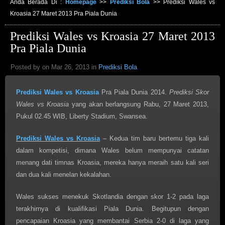
Anda Berada Di :
Homepage
>>
Prediksi Bola
>>
Prediksi Wales vs
Kroasia 27 Maret 2013 Pra Piala Dunia
Prediksi Wales vs Kroasia 27 Maret 2013
Pra Piala Dunia
Posted by on Mar 26, 2013 in
Prediksi Bola
Prediksi Wales vs Kroasia
Pra Piala Dunia 2014.
Prediksi Skor
Wales vs Kroasia
yang akan berlangsung Rabu, 27 Maret 2013,
Pukul 02.45 WIB, Liberty Stadium, Swansea.
Prediksi Wales vs Kroasia
– Kedua tim baru bertemu tiga kali
dalam kompetisi, dimana Wales belum mempunyai catatan
menang dati timnas Kroasia, mereka hanya meraih satu kali seri
dan dua kali menelan kekalahan.
Wales sukses menekuk Skotlandia dengan skor 1-2 pada laga
terakhirnya di kualifikasi Piala Dunia. Begitupun dengan
pencapaian Kroasia yang membantai Serbia 2-0 di laga yang