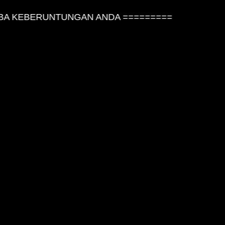
 KEBERUNTUNGAN ANDA =========