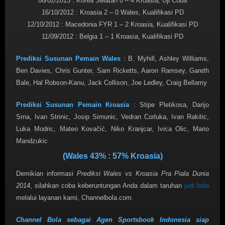
06/02/2013 : Korea Selatan 0 – 4 Kroasia, Uji Coba
16/10/2012 : Kroasia 2 – 0 Wales, Kualifikasi PD
12/10/2012 : Macedonia FYR 1 – 2 Kroasia, Kualifikasi PD
11/09/2012 : Belgia 1 – 1 Kroasia, Kualifikasi PD
Prediksi Susunan Pemain Wales
: B. Myhill, Ashley Williams,
Ben Davies, Chris Gunter, Sam Ricketts, Aaron Ramsey, Gareth
Bale, Hal Robson-Kanu, Jack Collison, Joe Ledley, Craig Bellamy
Prediksi Susunan Pemain Kroasia
: Stipe Pletikosa, Darijo
Srna, Ivan Strinic, Josip Simunic, Vedran Corluka, Ivan Rakitic,
Luka Modric, Mateo Kovačić, Niko Kranjcar, Ivica Olic, Mario
Mandzukic
(Wales 43% : 57% Kroasia)
Demikian informasi
Prediksi Wales vs Kroasia Pra Piala Dunia
2014
, silahkan coba keberuntungan Anda dalam taruhan
judi bola
melalui layanan kami, Channelbola.com.
Channel Bola sebagai Agen Sportsbook Indonesia siap