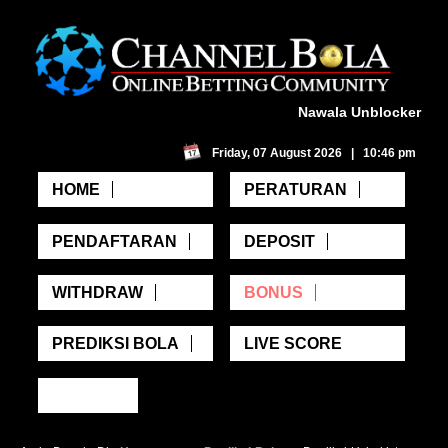
Nawala Unblocker
Friday, 07 August 2026 | 10:46 pm
HOME
PERATURAN
PENDAFTARAN
DEPOSIT
WITHDRAW
BONUS
PREDIKSI BOLA
LIVE SCORE