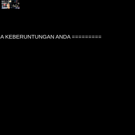
 KEBERUNTUNGAN ANDA =========