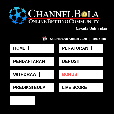
Nawala Unblocker
Saturday, 08 August 2026 | 10:36 pm
HOME
PERATURAN
PENDAFTARAN
DEPOSIT
WITHDRAW
BONUS
PREDIKSI BOLA
LIVE SCORE