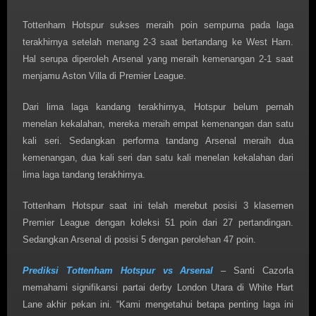
Tottenham Hotspur sukses meraih poin sempurna pada laga
terakhirnya setelah menang 2-3 saat bertandang ke West Ham.
Hal serupa diperoleh Arsenal yang meraih kemenangan 2-1 saat
menjamu Aston Villa di Premier League.
Dari lima laga kandang terakhirnya, Hotspur belum pernah
menelan kekalahan, mereka meraih empat kemenangan dan satu
kali seri. Sedangkan performa tandang Arsenal meraih dua
kemenangan, dua kali seri dan satu kali menelan kekalahan dari
lima laga tandang terakhirnya.
Tottenham Hotspur saat ini telah merebut posisi 3 klasemen
Premier League dengan koleksi 51 poin dari 27 pertandingan.
Sedangkan Arsenal di posisi 5 dengan perolehan 47 poin.
Prediksi Tottenham Hotspur vs Arsenal
– Santi Cazorla
memahami signifikansi partai derby London Utara di White Hart
Lane akhir pekan ini. “Kami mengetahui betapa penting laga ini