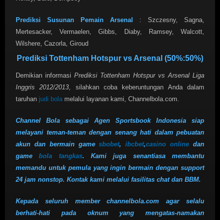
Prediksi Susunan Pemain Arsenal
: Szczesny, Sagna,
Mertesacker, Vermaelen, Gibbs, Diaby, Ramsey, Walcott,
Wilshere, Cazorla, Giroud
Prediksi Tottenham Hotspur vs Arsenal (50%:50%)
Demikian informasi
Prediksi Tottenham Hotspur vs Arsenal Liga
Inggris 2012/2013
, silahkan coba keberuntungan Anda dalam
taruhan
judi bola
melalui layanan kami, Channelbola.com.
Channel Bola sebagai Agen Sportsbook Indonesia siap
melayani teman-teman dengan senang hati dalam pebuatan
akun dan bermain game
sbobet
,
ibcbet
,
casino online
dan
game
bola tangkas
. Kami juga senantiasa membantu
memandu untuk pemula yang ingin bermain dengan support
24 jam nonstop. Kontak kami melalui fasilitas chat dan BBM.
Kepada seluruh member channelbola.com agar selalu
berhati-hati pada oknum yang mengatas-namakan