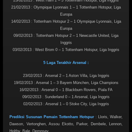
25/02/2013 : West Ham 2 – 3 Tottenham Hotspur, Liga Inggris
21/02/2013 : Olympique Lyonnais 1 – 1 Tottenham Hotspur, Liga
Europa
14/02/2013 : Tottenham Hotspur 2 – 1 Olympique Lyonnais, Liga
Europa
09/02/2013 : Tottenham Hotspur 2 – 1 Newcastle United, Liga
Inggris
03/02/2013 : West Brom 0 – 1 Tottenham Hotspur, Liga Inggris
5 Laga Terakhir Arsenal :
23/02/2013 : Arsenal 2 – 1 Aston Villa, Liga Inggris
19/02/2013 : Arsenal 1 – 3 Bayern München, Liga Champions
16/02/2013 : Arsenal 0 – 1 Blackburn Rovers, Piala FA
09/02/2013 : Sunderland 0 – 1 Arsenal, Liga Inggris
02/02/2013 : Arsenal 1 – 0 Stoke City, Liga Inggris
Prediksi Susunan Pemain Tottenham Hotspur
: Lloris, Walker,
Dawson, Vertonghen, Assou Ekotto, Parker, Dembele, Lennon,
Holtby, Bale, Dempsey