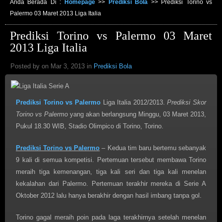
Anda Berada Di :
Homepage
>>
Prediksi Bola
>>
Prediksi Torino vs
Palermo 03 Maret 2013 Liga Italia
Prediksi Torino vs Palermo 03 Maret
2013 Liga Italia
Posted by on Mar 3, 2013 in
Prediksi Bola
Prediksi Torino vs Palermo
Liga Italia 2012/2013.
Prediksi Skor
Torino vs Palermo
yang akan berlangsung Minggu, 03 Maret 2013,
Pukul 18.30 WIB, Stadio Olimpico di Torino, Torino.
Prediksi Torino vs Palermo
– Kedua tim baru bertemu sebanyak
9 kali di semua kompetisi. Pertemuan tersebut membawa Torino
meraih tiga kemenangan, tiga kali seri dan tiga kali menelan
kekalahan dari Palermo. Pertemuan terakhir mereka di Serie A
Oktober 2012 lalu hanya berakhir dengan hasil imbang tanpa gol.
Torino gagal meraih poin pada laga terakhirnya setelah menelan