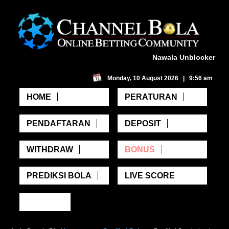
Nawala Unblocker
Monday, 10 August 2026 | 9:56 am
HOME
PERATURAN
PENDAFTARAN
DEPOSIT
WITHDRAW
BONUS
PREDIKSI BOLA
LIVE SCORE