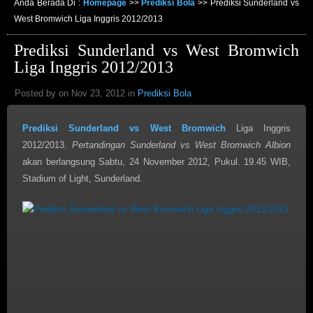
Anda Berada Di :
Homepage
>>
Prediksi Bola
>>
Prediksi Sunderland vs
West Bromwich Liga Inggris 2012/2013
Prediksi Sunderland vs West Bromwich
Liga Inggris 2012/2013
Posted by on Nov 23, 2012 in
Prediksi Bola
Prediksi Sunderland vs West Bromwich
Liga Inggris
2012/2013.
Pertandingan Sunderland vs West Bromwich Albion
akan berlangsung Sabtu, 24 November 2012, Pukul. 19.45 WIB,
Stadium of Light, Sunderland.