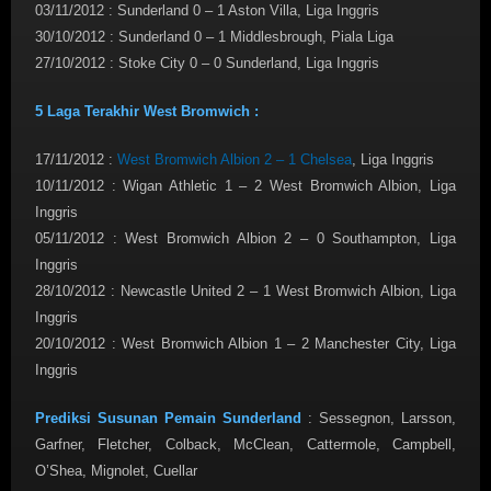
03/11/2012 : Sunderland 0 – 1 Aston Villa, Liga Inggris
30/10/2012 : Sunderland 0 – 1 Middlesbrough, Piala Liga
27/10/2012 : Stoke City 0 – 0 Sunderland, Liga Inggris
5 Laga Terakhir West Bromwich :
17/11/2012 :
West Bromwich Albion 2 – 1 Chelsea
, Liga Inggris
10/11/2012 : Wigan Athletic 1 – 2 West Bromwich Albion, Liga
Inggris
05/11/2012 : West Bromwich Albion 2 – 0 Southampton, Liga
Inggris
28/10/2012 : Newcastle United 2 – 1 West Bromwich Albion, Liga
Inggris
20/10/2012 : West Bromwich Albion 1 – 2 Manchester City, Liga
Inggris
Prediksi Susunan Pemain Sunderland
: Sessegnon, Larsson,
Garfner, Fletcher, Colback, McClean, Cattermole, Campbell,
O’Shea, Mignolet, Cuellar