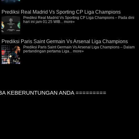
Prediksi Real Madrid Vs Sporting CP Liga Champions
Prediksi Real Madrid Vs Sporting CP Liga Champions – Pada dini
hari ini jam 01:25 WIB...
more»
Prediksi Paris Saint Germain Vs Arsenal Liga Champions
Prediksi Paris Saint Germain Vs Arsenal Liga Champions – Dalam
pertandingan pertama Liga...
more»
 KEBERUNTUNGAN ANDA =========