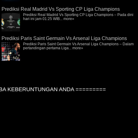
Prediksi Real Madrid Vs Sporting CP Liga Champions
Prediksi Real Madrid Vs Sporting CP Liga Champions – Pada dini
hari ini jam 01:25 WIB...
more»
Prediksi Paris Saint Germain Vs Arsenal Liga Champions
Prediksi Paris Saint Germain Vs Arsenal Liga Champions – Dalam
pertandingan pertama Liga...
more»
 KEBERUNTUNGAN ANDA =========