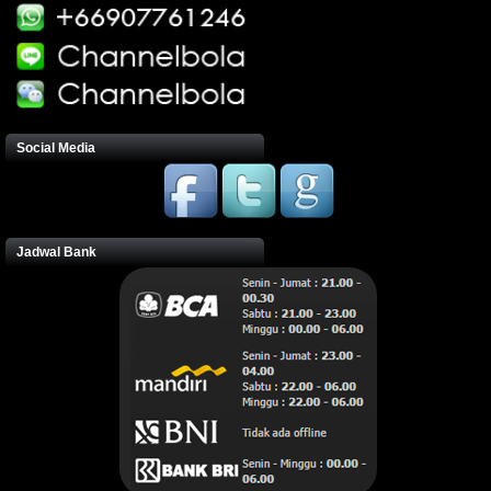
Social Media
Jadwal Bank