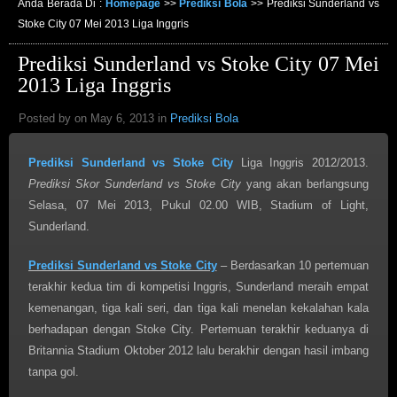
Anda Berada Di :
Homepage
>>
Prediksi Bola
>>
Prediksi Sunderland vs
Stoke City 07 Mei 2013 Liga Inggris
Prediksi Sunderland vs Stoke City 07 Mei
2013 Liga Inggris
Posted by on May 6, 2013 in
Prediksi Bola
Prediksi Sunderland vs Stoke City
Liga Inggris 2012/2013.
Prediksi Skor Sunderland vs Stoke City
yang akan berlangsung
Selasa, 07 Mei 2013, Pukul 02.00 WIB, Stadium of Light,
Sunderland.
Prediksi Sunderland vs Stoke City
– Berdasarkan 10 pertemuan
terakhir kedua tim di kompetisi Inggris, Sunderland meraih empat
kemenangan, tiga kali seri, dan tiga kali menelan kekalahan kala
berhadapan dengan Stoke City. Pertemuan terakhir keduanya di
Britannia Stadium Oktober 2012 lalu berakhir dengan hasil imbang
tanpa gol.