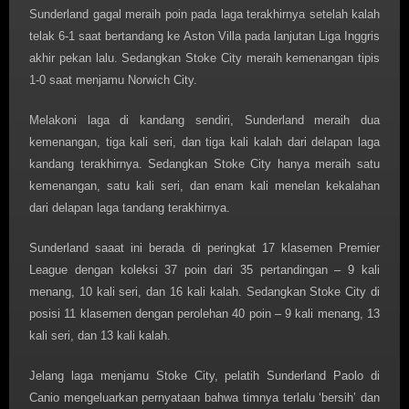
Sunderland gagal meraih poin pada laga terakhirnya setelah kalah
telak 6-1 saat bertandang ke Aston Villa pada lanjutan Liga Inggris
akhir pekan lalu. Sedangkan Stoke City meraih kemenangan tipis
1-0 saat menjamu Norwich City.
Melakoni laga di kandang sendiri, Sunderland meraih dua
kemenangan, tiga kali seri, dan tiga kali kalah dari delapan laga
kandang terakhirnya. Sedangkan Stoke City hanya meraih satu
kemenangan, satu kali seri, dan enam kali menelan kekalahan
dari delapan laga tandang terakhirnya.
Sunderland saaat ini berada di peringkat 17 klasemen Premier
League dengan koleksi 37 poin dari 35 pertandingan – 9 kali
menang, 10 kali seri, dan 16 kali kalah. Sedangkan Stoke City di
posisi 11 klasemen dengan perolehan 40 poin – 9 kali menang, 13
kali seri, dan 13 kali kalah.
Jelang laga menjamu Stoke City, pelatih Sunderland Paolo di
Canio mengeluarkan pernyataan bahwa timnya terlalu ‘bersih’ dan