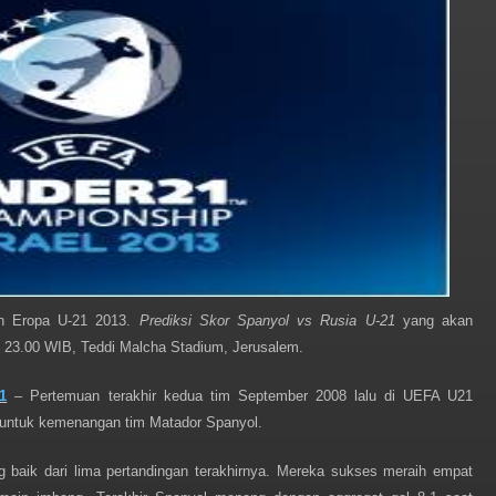
n Eropa U-21 2013.
Prediksi Skor Spanyol vs Rusia U-21
yang akan
l 23.00 WIB, Teddi Malcha Stadium, Jerusalem.
1
– Pertemuan terakhir kedua tim September 2008 lalu di UEFA U21
 untuk kemenangan tim Matador Spanyol.
g baik dari lima pertandingan terakhirnya. Mereka sukses meraih empat