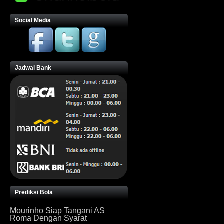
Social Media
Jadwal Bank
Prediksi Bola
Mourinho Siap Tangani AS
Roma Dengan Syarat