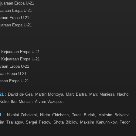
ejuaraan Eropa U-21
juaraan Eropa U-21
araan Eropa U-21
juaraan Eropa U-21
, Kejuaraan Eropa U-21
, Kejuaraan Eropa U-21
araan Eropa U-21
raan Eropa U-21
araan Eropa U-21
21
: David de Gea, Martín Montoya, Marc Bartra, Marc Muniesa, Nacho,
, Koke, Iker Muniain, Álvaro Vázquez.
1
: Nikolai Zabolotni, Nikita Chicherin, Taras Burlak, Maksim Belyaev,
im Tsallagov, Sergei Petrov, Shota Bibilov, Maksim Kanunnikov, Fedor