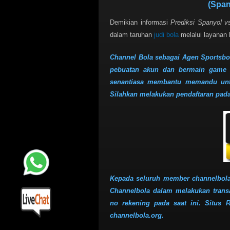
(Span
Demikian informasi
Prediksi Spanyol v
dalam taruhan
judi bola
melalui layanan
Channel Bola sebagai Agen Sportsbo
pebuatan akun dan bermain game s
senantiasa membantu memandu unt
Silahkan melakukan pendaftaran pada
Kepada seluruh member channelbola
Channelbola dalam melakukan trans
no rekening pada saat ini. Situs 
channelbola.org.