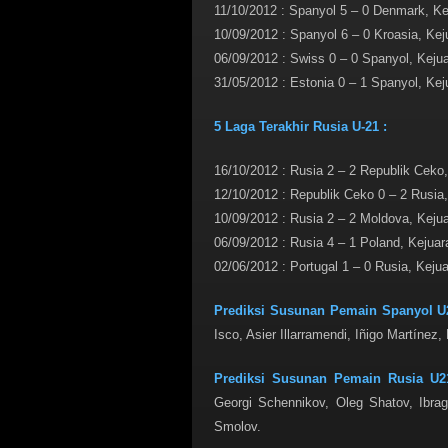
11/10/2012 : Spanyol 5 – 0 Denmark, K
10/09/2012 : Spanyol 6 – 0 Kroasia, Ke
06/09/2012 : Swiss 0 – 0 Spanyol, Keju
31/05/2012 : Estonia 0 – 1 Spanyol, Ke
5 Laga Terakhir Rusia U-21 :
16/10/2012 : Rusia 2 – 2 Republik Ceko
12/10/2012 : Republik Ceko 0 – 2 Rusia
10/09/2012 : Rusia 2 – 2 Moldova, Keju
06/09/2012 : Rusia 4 – 1 Poland, Kejua
02/06/2012 : Portugal 1 – 0 Rusia, Keju
Prediksi Susunan Pemain Spanyol U
Isco, Asier Illarramendi, Iñigo Martínez
Prediksi Susunan Pemain Rusia U2
Georgi Schennikov, Oleg Shatov, Ibrag
Smolov.