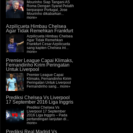
Mourinho Siap Tangani AS
Roma Dengan Syarat Pelatih
berpaspor Portugal, Jose
Mourinho dikabarkan...
more»
Azpilicueta Himbau Chelsea
Agar Tidak Remehkan Frankfurt
Azpilicueta Himbau Chelsea
Agar Tidak Remehkan
Frankfurt Cesar Azpilicueta
sang kapten Chelsea ini...
more»
Premier League Capai Klimaks,
Fernandinho Kirim Peringatan
Untuk Liverpool
Premier League Capai
Klimaks, Fernandinho Kirim
Peringatan Untuk Liverpool
Fernandinho sang...
more»
Prediksi Chelsea Vs Liverpool
17 September 2016 Liga Inggris
Prediksi Chelsea Vs
Liverpool 17 September
2016 Liga Inggris – Pada
pertandingan lanjutan di...
more»
Prediksi Real Madrid Vs