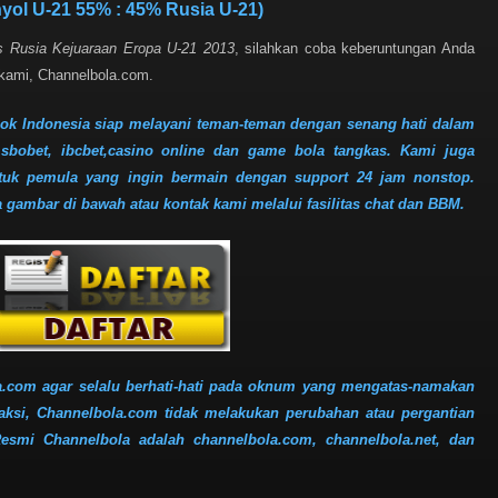
yol U-21 55% : 45% Rusia U-21)
s Rusia Kejuaraan Eropa U-21 2013
, silahkan coba keberuntungan Anda
 kami, Channelbola.com.
ok Indonesia siap melayani teman-teman dengan senang hati dalam
bobet, ibcbet,casino online dan game bola tangkas. Kami juga
uk pemula yang ingin bermain dengan support 24 jam nonstop.
 gambar di bawah atau kontak kami melalui fasilitas chat dan BBM.
.com agar selalu berhati-hati pada oknum yang mengatas-namakan
aksi, Channelbola.com tidak melakukan perubahan atau pergantian
Resmi Channelbola adalah channelbola.com, channelbola.net, dan