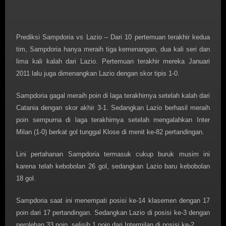
Prediksi Sampdoria vs Lazio – Dari 10 pertemuan terakhir kedua
tim, Sampdoria hanya meraih tiga kemenangan, dua kali seri dan
lima kali kalah dari Lazio. Pertemuan terakhir mereka Januari
2011 lalu juga dimenangkan Lazio dengan skor tipis 1-0.
Sampdoria gagal meraih poin di laga terakhirnya setelah kalah dari
Catania dengan skor akhir 3-1. Sedangkan Lazio berhasil meraih
poin sempurna di laga terakhirnya setelah mengalahkan Inter
Milan (1-0) berkat gol tunggal Klose di menit ke-82 pertandingan.
Lini pertahanan Sampdoria termasuk cukup buruk musim ini
karena telah kebobolan 26 gol, sedangkan Lazio baru kebobolan
18 gol.
Sampdoria saat ini menempati posisi ke-14 klasemen dengan 17
poin dari 17 pertandingan. Sedangkan Lazio di posisi ke-3 dengan
perolehan 33 poin, selisih 1 poin dari Intermilan di posisi ke-2.