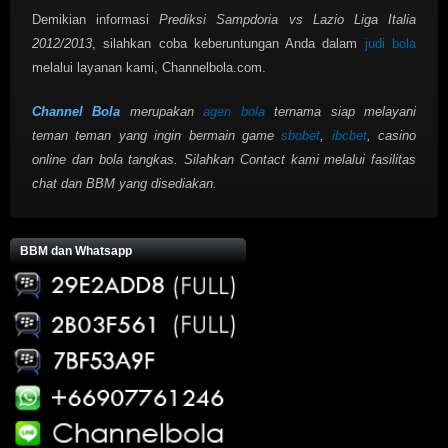
Demikian informasi
Prediksi Sampdoria vs Lazio Liga Italia
2012/2013
, silahkan coba keberuntungan Anda dalam
judi bola
melalui layanan kami, Channelbola.com.
Channel Bola
merupakan
agen bola
ternama siap melayani
teman teman yang ingin bermain game
sbobet
,
ibcbet
, casino
online dan bola tangkas. Silahkan Contact kami melalui fasilitas
chat dan BBM yang disediakan.
BBM dan Whatsapp