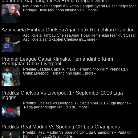
Mourinho Siap Tangani AS Roma Dengan Syarat
Mourinho Siap Tangani AS Roma Dengan Syarat Pelatih berpaspor
Portugal, Jose Mourinho dikabarkan...
more»
Azpilicueta Himbau Chelsea Agar Tidak Remehkan Frankfurt
Azpilicueta Himbau Chelsea Agar Tidak Remehkan Frankfurt Cesar
Azpilicueta sang kapten Chelsea ini...
more»
Premier League Capai Klimaks, Fernandinho Kirim
Peringatan Untuk Liverpool
Premier League Capai Klimaks, Fernandinho Kirim Peringatan
Untuk Liverpool Fernandinho sang...
more»
Prediksi Chelsea Vs Liverpool 17 September 2016 Liga
Inggris
Prediksi Chelsea Vs Liverpool 17 September 2016 Liga Inggris –
Pada pertandingan lanjutan di...
more»
Prediksi Real Madrid Vs Sporting CP Liga Champions
Prediksi Real Madrid Vs Sporting CP Liga Champions – Pada dini
hari ini jam 01:25 WIB...
more»