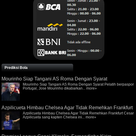
Prediksi Bola
Mourinho Siap Tangani AS Roma Dengan Syarat
Mourinho Siap Tangani AS Roma Dengan Syarat Pelatih berpaspor
Portugal, Jose Mourinho dikabarkan...
more»
Azpilicueta Himbau Chelsea Agar Tidak Remehkan Frankfurt
Azpilicueta Himbau Chelsea Agar Tidak Remehkan Frankfurt Cesar
Azpilicueta sang kapten Chelsea ini...
more»