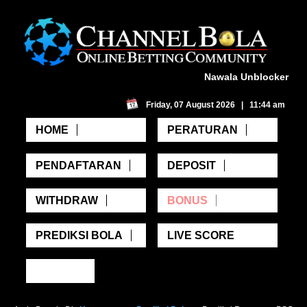
Nawala Unblocker
Friday, 07 August 2026 | 11:44 am
HOME
PERATURAN
PENDAFTARAN
DEPOSIT
WITHDRAW
BONUS
PREDIKSI BOLA
LIVE SCORE