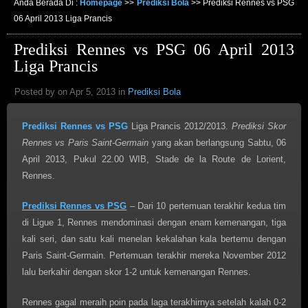
Anda Berada Di :
Homepage
>>
Prediksi Bola
>>
Prediksi Rennes vs PSG
06 April 2013 Liga Prancis
Prediksi Rennes vs PSG 06 April 2013
Liga Prancis
Posted by on Apr 5, 2013 in
Prediksi Bola
Prediksi Rennes vs PSG
Liga Prancis 2012/2013.
Prediksi Skor
Rennes vs Paris Saint-Germain
yang akan berlangsung Sabtu, 06
April 2013, Pukul 22.00 WIB, Stade de la Route de Lorient,
Rennes.
Prediksi Rennes vs PSG
– Dari 10 pertemuan terakhir kedua tim
di Ligue 1, Rennes mendominasi dengan enam kemenangan, tiga
kali seri, dan satu kali menelan kekalahan kala bertemu dengan
Paris Saint-Germain. Pertemuan terakhir mereka November 2012
lalu berkahir dengan skor 1-2 untuk kemenangan Rennes.
Rennes gagal meraih poin pada laga terakhirnya setelah kalah 0-2