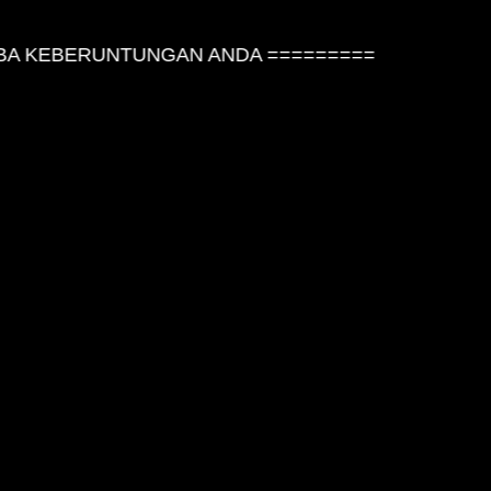
 KEBERUNTUNGAN ANDA =========