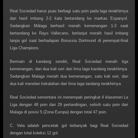
Real Sociedad harus puas berbagi satu poin pada laga terakhirnya
dari hasil imbang 2-2 kala bertandang ke markas Espanyol.
Sedangkan Málaga berhasil meraih kemenangan 1-3 saat
bertandang ke Rayo Vallecano, berlanjut meraih hasil imbang
tanpa gol saat berhadapan Borussia Dortmund di perempat-final
Liga Champions.
Bermain di kandang sendiri, Real Sociedad meraih tiga
kemenangan, dan dua kali seri dari lima laga kandang terakhirnya.
Sedangkan Malaga meraih dua kemenangan, satu kali seri, dan
dua kali menelan kekalahan dari lima laga tandang terakhirnya.
Real Sociedad sementara ini menempati peringkat 4 klasemen La
Liga dengan 48 poin dari 29 pertandingan, selisih satu poin dari
Malaga di posisi 5 (Zona Europa) dengan total 47 poin.
C. Vela adalah pencetak gol terbanyak bagi Real Sociedad
dengan total koleksi 12 gol.