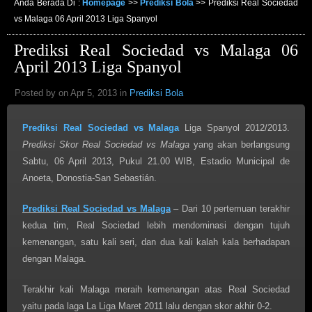
Anda Berada Di :
Homepage
>>
Prediksi Bola
>>
Prediksi Real Sociedad
vs Malaga 06 April 2013 Liga Spanyol
Prediksi Real Sociedad vs Malaga 06
April 2013 Liga Spanyol
Posted by on Apr 5, 2013 in
Prediksi Bola
Prediksi Real Sociedad vs Malaga
Liga Spanyol 2012/2013.
Prediksi Skor Real Sociedad vs Malaga
yang akan berlangsung
Sabtu, 06 April 2013, Pukul 21.00 WIB, Estadio Municipal de
Anoeta, Donostia-San Sebastián.
Prediksi Real Sociedad vs Malaga
– Dari 10 pertemuan terakhir
kedua tim, Real Sociedad lebih mendominasi dengan tujuh
kemenangan, satu kali seri, dan dua kali kalah kala berhadapan
dengan Malaga.
Terakhir kali Malaga meraih kemenangan atas Real Sociedad
yaitu pada laga La Liga Maret 2011 lalu dengan skor akhir 0-2.