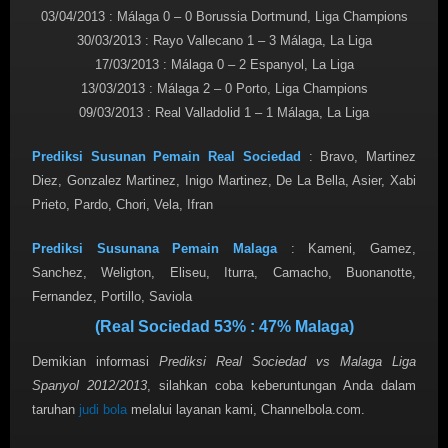
03/04/2013 : Málaga 0 – 0 Borussia Dortmund, Liga Champions
30/03/2013 : Rayo Vallecano 1 – 3 Málaga, La Liga
17/03/2013 : Málaga 0 – 2 Espanyol, La Liga
13/03/2013 : Málaga 2 – 0 Porto, Liga Champions
09/03/2013 : Real Valladolid 1 – 1 Málaga, La Liga
Prediksi Susunan Pemain Real Sociedad
: Bravo, Martinez
Diez, Gonzalez Martinez, Inigo Martinez, De La Bella, Asier, Xabi
Prieto, Pardo, Chori, Vela, Ifran
Prediksi Susunana Pemain Malaga
: Kameni, Gamez,
Sanchez, Weligton, Eliseu, Iturra, Camacho, Buonanotte,
Fernandez, Portillo, Saviola
(Real Sociedad 53% : 47% Malaga)
Demikian informasi
Prediksi Real Sociedad vs Malaga Liga
Spanyol 2012/2013
, silahkan coba keberuntungan Anda dalam
taruhan
judi bola
melalui layanan kami, Channelbola.com.