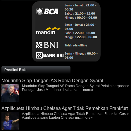
Prediksi Bola
Mourinho Siap Tangani AS Roma Dengan Syarat
Mourinho Siap Tangani AS Roma Dengan Syarat Pelatih berpaspor
Portugal, Jose Mourinho dikabarkan...
more»
Azpilicueta Himbau Chelsea Agar Tidak Remehkan Frankfurt
Azpilicueta Himbau Chelsea Agar Tidak Remehkan Frankfurt Cesar
Azpilicueta sang kapten Chelsea ini...
more»