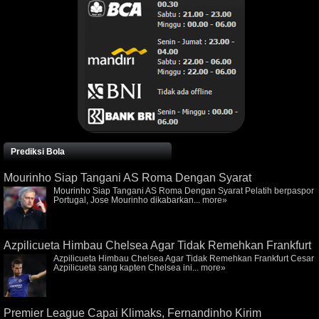
Prediksi Bola
Mourinho Siap Tangani AS Roma Dengan Syarat
Mourinho Siap Tangani AS Roma Dengan Syarat Pelatih berpaspor
Portugal, Jose Mourinho dikabarkan...
more»
Azpilicueta Himbau Chelsea Agar Tidak Remehkan Frankfurt
Azpilicueta Himbau Chelsea Agar Tidak Remehkan Frankfurt Cesar
Azpilicueta sang kapten Chelsea ini...
more»
Premier League Capai Klimaks, Fernandinho Kirim