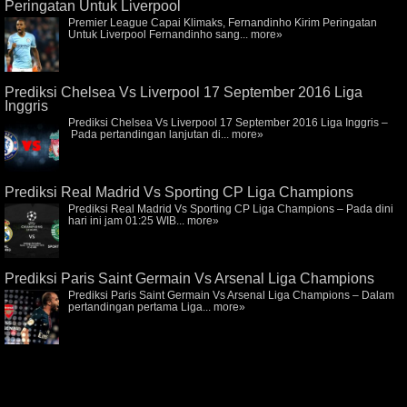
Peringatan Untuk Liverpool
Premier League Capai Klimaks, Fernandinho Kirim Peringatan
Untuk Liverpool Fernandinho sang...
more»
Prediksi Chelsea Vs Liverpool 17 September 2016 Liga
Inggris
Prediksi Chelsea Vs Liverpool 17 September 2016 Liga Inggris –
Pada pertandingan lanjutan di...
more»
Prediksi Real Madrid Vs Sporting CP Liga Champions
Prediksi Real Madrid Vs Sporting CP Liga Champions – Pada dini
hari ini jam 01:25 WIB...
more»
Prediksi Paris Saint Germain Vs Arsenal Liga Champions
Prediksi Paris Saint Germain Vs Arsenal Liga Champions – Dalam
pertandingan pertama Liga...
more»