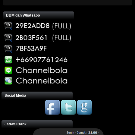
BBM dan Whatsapp
Social Media
Jadwal Bank