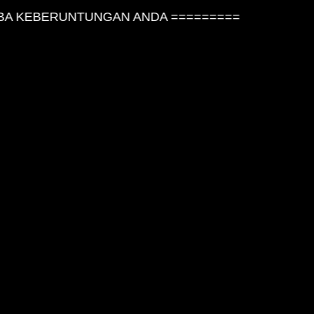
 KEBERUNTUNGAN ANDA =========