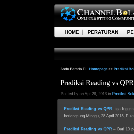
HOME
PERATURAN
PE
LIVE SCORE
Anda Berada Di :
Homepage
>>
Prediksi Bo
Prediksi Reading vs QPR 
Posted by on Apr 28, 2013 in
Prediksi Bol
Prediksi Reading vs QPR
Liga Inggri
berlangsung Minggu, 28 April 2013, Puk
Prediksi Reading vs QPR
– Dari 10 p