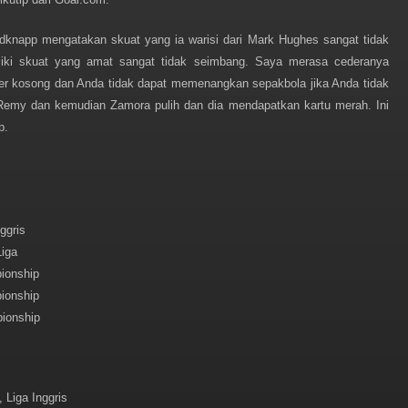
dknapp mengatakan skuat yang ia warisi dari Mark Hughes sangat tidak
iki skuat yang amat sangat tidak seimbang. Saya merasa cederanya
er kosong dan Anda tidak dapat memenangkan sepakbola jika Anda tidak
emy dan kemudian Zamora pulih dan dia mendapatkan kartu merah. Ini
p.
ggris
Liga
ionship
ionship
ionship
 Liga Inggris