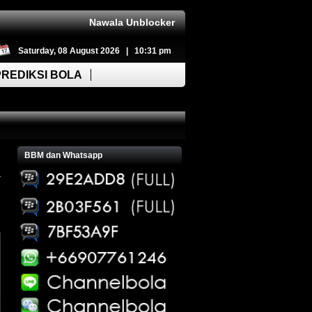
Nawala Unblocker
Saturday, 08 August 2026 | 10:31 pm
PREDIKSI BOLA
BBM dan Whatsapp