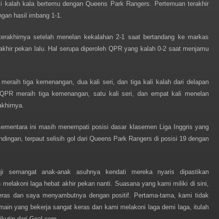
kali kalah kala bertemu dengan Queens Park Rangers. Pertemuan terakhir
gan hasil imbang 1-1.
terakhirnya setelah menelan kekalahan 2-1 saat bertandang ke markas
s akhir pekan lalu. Hal serupa diperoleh QPR yang kalah 0-2 saat menjamu
eraih tiga kemenangan, dua kali seri, dan tiga kali kalah dari delapan
QPR meraih tiga kemenangan, satu kali seri, dan empat kali menelan
akhirnya.
ementara ini masih menempati posisi dasar klasemen Liga Inggris yang
dingan, terpaut selisih gol dari Queens Park Rangers di posisi 19 dengan
ji semangat anak-anak asuhnya kendati mereka nyaris dipastikan
 melakoni laga hebat akhir pekan nanti. Suasana yang kami miliki di sini,
eras dan saya menyambutnya dengan positif. Pertama-tama, kami tidak
ain yang bekerja sangat keras dan kami melakoni laga demi laga, itulah
ikutip dari Goal.com.