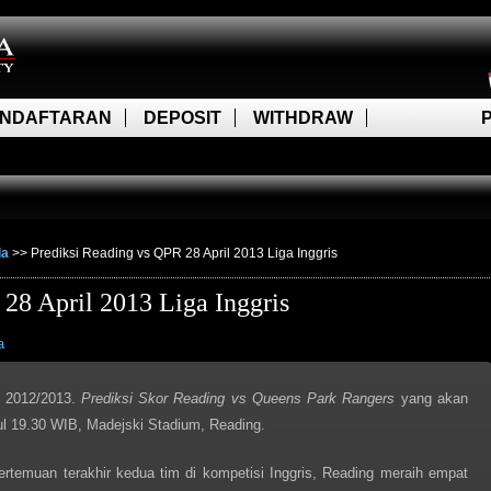
NDAFTARAN
DEPOSIT
WITHDRAW
BONUS
la
>>
Prediksi Reading vs QPR 28 April 2013 Liga Inggris
28 April 2013 Liga Inggris
a
s 2012/2013.
Prediksi Skor Reading vs Queens Park Rangers
yang akan
ul 19.30 WIB, Madejski Stadium, Reading.
ertemuan terakhir kedua tim di kompetisi Inggris, Reading meraih empat