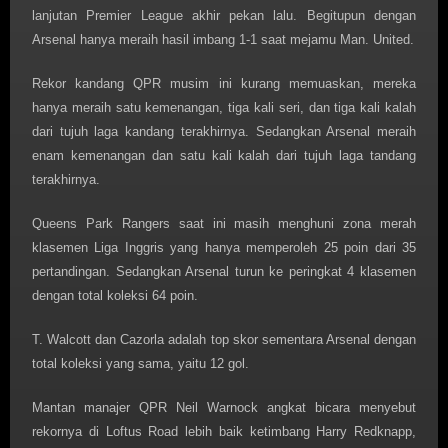
lanjutan Premier League akhir pekan lalu. Begitupun dengan
Arsenal hanya meraih hasil imbang 1-1 saat mejamu Man. United.
Rekor kandang QPR musim ini kurang memuaskan, mereka
hanya meraih satu kemenangan, tiga kali seri, dan tiga kali kalah
dari tujuh laga kandang terakhirnya. Sedangkan Arsenal meraih
enam kemenangan dan satu kali kalah dari tujuh laga tandang
terakhirnya.
Queens Park Rangers saat ini masih menghuni zona merah
klasemen Liga Inggris yang hanya memperoleh 25 poin dari 35
pertandingan. Sedangkan Arsenal turun ke peringkat 4 klasemen
dengan total koleksi 64 poin.
T. Walcott dan Cazorla adalah top skor sementara Arsenal dengan
total koleksi yang sama, yaitu 12 gol.
Mantan manajer QPR Neil Warnock angkat bicara menyebut
rekornya di Loftus Road lebih baik ketimbang Harry Redknapp,