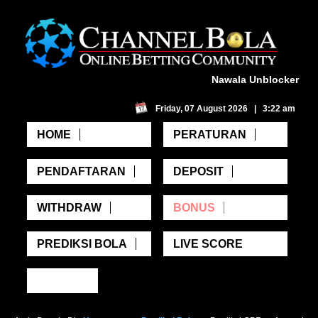
Nawala Unblocker
Friday, 07 August 2026 | 3:22 am
HOME
PERATURAN
PENDAFTARAN
DEPOSIT
WITHDRAW
BONUS
PREDIKSI BOLA
LIVE SCORE