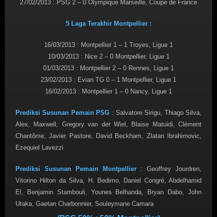
27/02/2013 : PSG 2 – 0 Olympique Marseille, Coupe de France
5 Laga Terakhir Montpellier :
16/03/2013 : Montpellier 1 – 1 Troyes, Ligue 1
10/03/2013 : Nice 2 – 0 Montpellier, Ligue 1
01/03/2013 : Montpellier 2 – 0 Rennes, Ligue 1
23/02/2013 : Evian TG 0 – 1 Montpellier, Ligue 1
16/02/2013 : Montpellier 1 – 0 Nancy, Ligue 1
Prediksi Susunan Pemain PSG
: Salvatore Sirigu, Thiago Silva,
Alex, Maxwell, Gregory van der Wiel, Blaise Matuidi, Clément
Chantôme, Javier Pastore, David Beckham, Zlatan Ibrahimovic,
Ezequiel Lavezzi
Prediksi Susunan Pemain Montpellier
: Geoffrey Jourdren,
Vitorino Hilton da Silva, H. Bedimo, Daniel Congré, Abdelhamid
El, Benjamin Stambouli, Younes Belhanda, Bryan Dabo, John
Utaka, Gaetan Charbonnier, Souleymane Camara