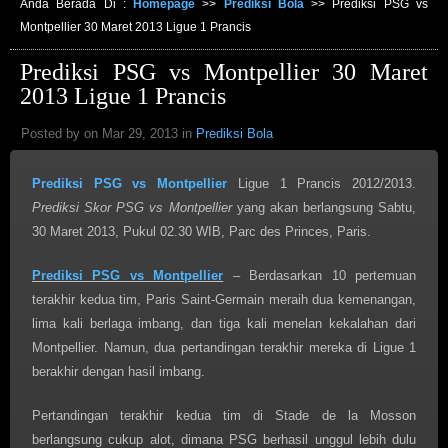
Anda Berada Di :
Homepage
>>
Prediksi Bola
>>
Prediksi PSG vs
Montpellier 30 Maret 2013 Ligue 1 Prancis
Prediksi PSG vs Montpellier 30 Maret
2013 Ligue 1 Prancis
Posted by on Mar 29, 2013 in
Prediksi Bola
Prediksi PSG vs Montpellier
Ligue 1 Prancis 2012/2013.
Prediksi Skor PSG vs Montpellier
yang akan berlangsung Sabtu,
30 Maret 2013, Pukul 02.30 WIB, Parc des Princes, Paris.
Prediksi PSG vs Montpellier
– Berdasarkan 10 pertemuan
terakhir kedua tim, Paris Saint-Germain meraih dua kemenangan,
lima kali berlaga imbang, dan tiga kali menelan kekalahan dari
Montpellier. Namun, dua pertandingan terakhir mereka di Ligue 1
berakhir dengan hasil imbang.
Pertandingan terakhir kedua tim di Stade de la Mosson
berlangsung cukup alot, dimana PSG berhasil unggul lebih dulu