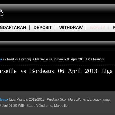
NDAFTARAN
DEPOSIT
WITHDRAW
BONUS
la
>>
Prediksi Olympique Marseille vs Bordeaux 06 April 2013 Liga Prancis
rseille vs Bordeaux 06 April 2013 Liga
deaux
Liga Prancis 2012/2013.
Prediksi Skor Marseille vs Bordeaux
yang
 Pukul 01.30 WIB, Stade Vélodrome, Marseille.