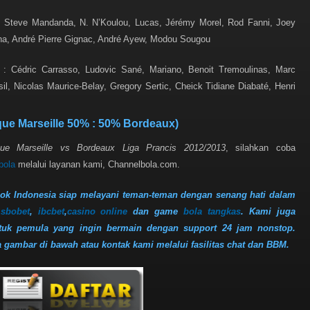
 Steve Mandanda, N. N’Koulou, Lucas, Jérémy Morel, Rod Fanni, Joey
na, André Pierre Gignac, André Ayew, Modou Sougou
: Cédric Carrasso, Ludovic Sané, Mariano, Benoit Tremoulinas, Marc
il, Nicolas Maurice-Belay, Gregory Sertic, Cheick Tidiane Diabaté, Henri
ue Marseille 50% : 50% Bordeaux)
que Marseille vs Bordeaux Liga Prancis 2012/2013
, silahkan coba
 bola
melalui layanan kami, Channelbola.com.
ok Indonesia siap melayani teman-teman dengan senang hati dalam
e
sbobet
,
ibcbet
,
casino online
dan game
bola tangkas
. Kami juga
uk pemula yang ingin bermain dengan support 24 jam nonstop.
 gambar di bawah atau kontak kami melalui fasilitas chat dan BBM.