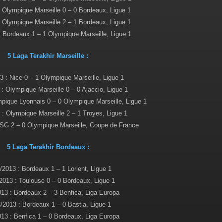
: Olympique Marseille 0 – 0 Bordeaux, Ligue 1
: Olympique Marseille 2 – 1 Bordeaux, Ligue 1
: Bordeaux 1 – 1 Olympique Marseille, Ligue 1
5 Laga Terakhir Marseille :
3 : Nice 0 – 1 Olympique Marseille, Ligue 1
: Olympique Marseille 0 – 0 Ajaccio, Ligue 1
pique Lyonnais 0 – 0 Olympique Marseille, Ligue 1
 : Olympique Marseille 2 – 1 Troyes, Ligue 1
PSG 2 – 0 Olympique Marseille, Coupe de France
5 Laga Terakhir Bordeaux :
/2013 : Bordeaux 1 – 1 Lorient, Ligue 1
2013 : Toulouse 0 – 0 Bordeaux, Ligue 1
013 : Bordeaux 2 – 3 Benfica, Liga Europa
/2013 : Bordeaux 1 – 0 Bastia, Ligue 1
013 : Benfica 1 – 0 Bordeaux, Liga Europa