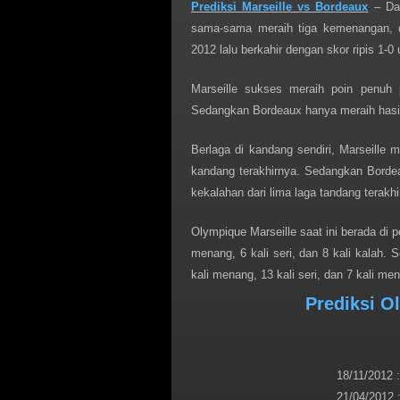
Prediksi Marseille vs Bordeaux
– Dar
sama-sama meraih tiga kemenangan, d
2012 lalu berkahir dengan skor ripis 1
Marseille sukses meraih poin penuh 
Sedangkan Bordeaux hanya meraih hasil 
Berlaga di kandang sendiri, Marseille m
kandang terakhirnya. Sedangkan Bordea
kekalahan dari lima laga tandang terakhi
Olympique Marseille saat ini berada di p
menang, 6 kali seri, dan 8 kali kalah.
kali menang, 13 kali seri, dan 7 kali me
Prediksi O
18/11/2012 
21/04/2012 