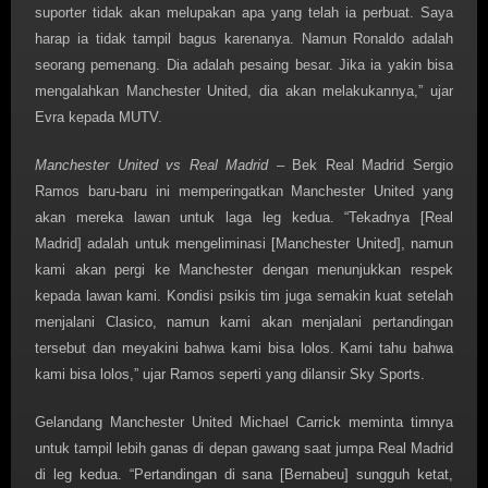
suporter tidak akan melupakan apa yang telah ia perbuat. Saya
harap ia tidak tampil bagus karenanya. Namun Ronaldo adalah
seorang pemenang. Dia adalah pesaing besar. Jika ia yakin bisa
mengalahkan Manchester United, dia akan melakukannya,” ujar
Evra kepada MUTV.
Manchester United vs Real Madrid
– Bek Real Madrid Sergio
Ramos baru-baru ini memperingatkan Manchester United yang
akan mereka lawan untuk laga leg kedua. “Tekadnya [Real
Madrid] adalah untuk mengeliminasi [Manchester United], namun
kami akan pergi ke Manchester dengan menunjukkan respek
kepada lawan kami. Kondisi psikis tim juga semakin kuat setelah
menjalani Clasico, namun kami akan menjalani pertandingan
tersebut dan meyakini bahwa kami bisa lolos. Kami tahu bahwa
kami bisa lolos,” ujar Ramos seperti yang dilansir Sky Sports.
Gelandang Manchester United Michael Carrick meminta timnya
untuk tampil lebih ganas di depan gawang saat jumpa Real Madrid
di leg kedua. “Pertandingan di sana [Bernabeu] sungguh ketat,