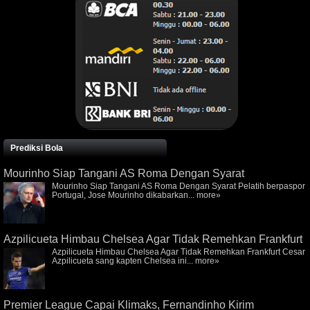
Prediksi Bola
Mourinho Siap Tangani AS Roma Dengan Syarat
Mourinho Siap Tangani AS Roma Dengan Syarat Pelatih berpaspor
Portugal, Jose Mourinho dikabarkan...
more»
Azpilicueta Himbau Chelsea Agar Tidak Remehkan Frankfurt
Azpilicueta Himbau Chelsea Agar Tidak Remehkan Frankfurt Cesar
Azpilicueta sang kapten Chelsea ini...
more»
Premier League Capai Klimaks, Fernandinho Kirim