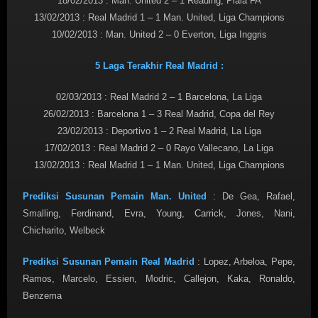
18/02/2013 : Man. United 2 – 1 Reading, Piala FA
13/02/2013 : Real Madrid 1 – 1 Man. United, Liga Champions
10/02/2013 : Man. United 2 – 0 Everton, Liga Inggris
5 Laga Terakhir Real Madrid :
02/03/2013 : Real Madrid 2 – 1 Barcelona, La Liga
26/02/2013 : Barcelona 1 – 3 Real Madrid, Copa del Rey
23/02/2013 : Deportivo 1 – 2 Real Madrid, La Liga
17/02/2013 : Real Madrid 2 – 0 Rayo Vallecano, La Liga
13/02/2013 : Real Madrid 1 – 1 Man. United, Liga Champions
Prediksi Susunan Pemain Man. United
: De Gea, Rafael,
Smalling, Ferdinand, Evra, Young, Carrick, Jones, Nani,
Chicharito, Welbeck
Prediksi Susunan Pemain Real Madrid
: Lopez, Arbeloa, Pepe,
Ramos, Marcelo, Essien, Modric, Callejon, Kaka, Ronaldo,
Benzema