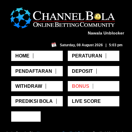
Nawala Unblocker
Saturday, 08 August 2026 | 5:03 pm
HOME
PERATURAN
PENDAFTARAN
DEPOSIT
WITHDRAW
BONUS
PREDIKSI BOLA
LIVE SCORE