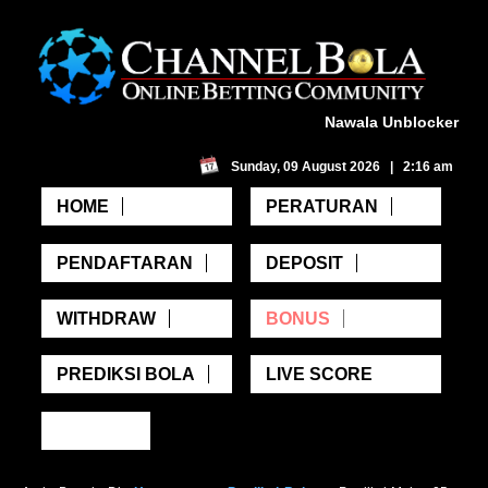
Nawala Unblocker
Sunday, 09 August 2026 | 2:16 am
HOME
PERATURAN
PENDAFTARAN
DEPOSIT
WITHDRAW
BONUS
PREDIKSI BOLA
LIVE SCORE