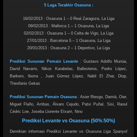
5 Laga Terakhir Osasuna :
16/02/2013 : Osasuna 1 – 0 Real Zaragoza, La Liga
09/02/2013 : Mallorca 1 – 1 Osasuna, La Liga
02/02/2013 : Osasuna 1 – 0 Celta de Vigo, La Liga
27/01/2013 : Barcelona 5 – 1 Osasuna, La Liga
20/01/2013 : Osasuna 2 – 1 Deportivo, La Liga
Prediksi Susunan Pemain Levante
: Gustavo Adolfo Munúa,
David Navarro, Nikos Karabelas, Ballesteros, Pedro López,
Barkero, Iborra , Juan Gómez López, Nabil El Zhar, Diop,
Theofanis Gekas
Prediksi Susunan Pemain Osasuna
: Asier Riesgo, Damià, Oier,
Miguel Flaño, Arribas, Álvaro Cejudo, Patxi Puñal, Sisi, Raoul
Cédric Loe, Joseba Llorente Etxarri, Nino
Prediksi Levante vs Osasuna (50%:50%)
Demikian informasi
Prediksi Levante vs Osasuna Liga Spanyol