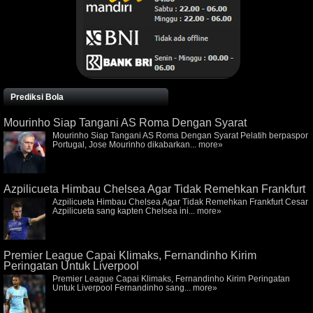
Prediksi Bola
Mourinho Siap Tangani AS Roma Dengan Syarat
Mourinho Siap Tangani AS Roma Dengan Syarat Pelatih berpaspor
Portugal, Jose Mourinho dikabarkan...
more»
Azpilicueta Himbau Chelsea Agar Tidak Remehkan Frankfurt
Azpilicueta Himbau Chelsea Agar Tidak Remehkan Frankfurt Cesar
Azpilicueta sang kapten Chelsea ini...
more»
Premier League Capai Klimaks, Fernandinho Kirim
Peringatan Untuk Liverpool
Premier League Capai Klimaks, Fernandinho Kirim Peringatan
Untuk Liverpool Fernandinho sang...
more»