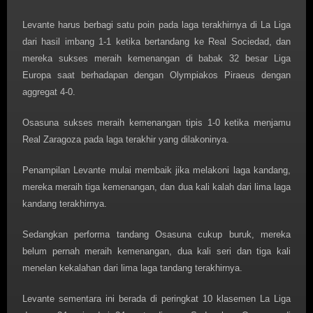
Levante harus berbagi satu poin pada laga terakhirnya di La Liga
dari hasil imbang 1-1 ketika bertandang ke Real Sociedad, dan
mereka sukses meraih kemenangan di babak 32 besar Liga
Europa saat berhadapan dengan Olympiakos Piraeus dengan
aggregat 4-0.
Osasuna sukses meraih kemenangan tipis 1-0 ketika menjamu
Real Zaragoza pada laga terakhir yang dilakoninya.
Penampilan Levante mulai membaik jika melakoni laga kandang,
mereka meraih tiga kemenangan, dan dua kali kalah dari lima laga
kandang terakhirnya.
Sedangkan performa tandang Osasuna cukup buruk, mereka
belum pernah meraih kemenangan, dua kali seri dan tiga kali
menelan kekalahan dari lima laga tandang terakhirnya.
Levante sementara ini berada di peringkat 10 klasemen La Liga