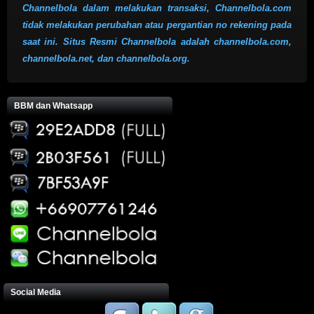
Channelbola dalam melakukan transaksi, Channelbola.com
tidak melakukan perubahan atau pergantian no rekening pada
saat ini. Situs Resmi Channelbola adalah channelbola.com,
channelbola.net, dan channelbola.org.
BBM dan Whatsapp
Social Media