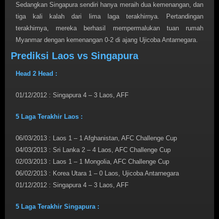
Sedangkan Singapura sendiri hanya meraih dua kemenangan, dan
tiga kali kalah dari lima laga terakhirnya. Pertandingan
terakhirnya, mereka berhasil mempermalukan tuan rumah
Myanmar dengan kemenangan 0-2 di ajang Ujicoba Antarnegara.
Prediksi Laos vs Singapura
Head 2 Head :
01/12/2012 : Singapura 4 – 3 Laos, AFF
5 Laga Terakhir Laos :
06/03/2013 : Laos 1 – 1 Afghanistan, AFC Challenge Cup
04/03/2013 : Sri Lanka 2 – 4 Laos, AFC Challenge Cup
02/03/2013 : Laos 1 – 1 Mongolia, AFC Challenge Cup
06/02/2013 : Korea Utara 1 – 0 Laos, Ujicoba Antarnegara
01/12/2012 : Singapura 4 – 3 Laos, AFF
5 Laga Terakhir Singapura :