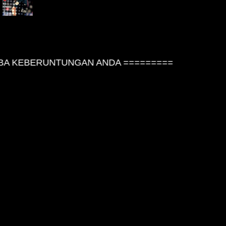
 KEBERUNTUNGAN ANDA =========