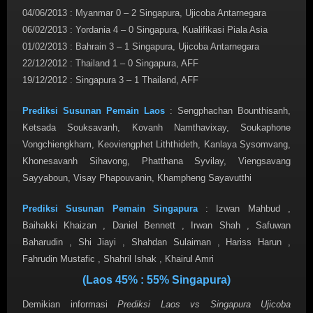
04/06/2013 : Myanmar 0 – 2 Singapura, Ujicoba Antarnegara
06/02/2013 : Yordania 4 – 0 Singapura, Kualifikasi Piala Asia
01/02/2013 : Bahrain 3 – 1 Singapura, Ujicoba Antarnegara
22/12/2012 : Thailand 1 – 0 Singapura, AFF
19/12/2012 : Singapura 3 – 1 Thailand, AFF
Prediksi Susunan Pemain Laos
: Sengphachan Bounthisanh,
Ketsada Souksavanh, Kovanh Namthavixay, Soukaphone
Vongchiengkham, Keoviengphet Liththideth, Kanlaya Sysomvang,
Khonesavanh Sihavong, Phatthana Syvilay, Viengsavang
Sayyaboun, Visay Phapouvanin, Khampheng Sayavutthi
Prediksi Susunan Pemain Singapura
: Izwan Mahbud ,
Baihakki Khaizan , Daniel Bennett , Irwan Shah , Safuwan
Baharudin , Shi Jiayi , Shahdan Sulaiman , Hariss Harun ,
Fahrudin Mustafic , Shahril Ishak , Khairul Amri
(Laos 45% : 55% Singapura)
Demikian informasi
Prediksi Laos vs Singapura Ujicoba