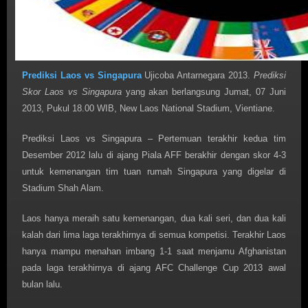
Prediksi Laos vs Singapura
Ujicoba Antarnegara 2013.
Prediksi
Skor Laos vs Singapura
yang akan berlangsung Jumat, 07 Juni
2013, Pukul 18.00 WIB, New Laos National Stadium, Vientiane.
Prediksi Laos vs Singapura – Pertemuan terakhir kedua tim
Desember 2012 lalu di ajang Piala AFF berakhir dengan skor 4-3
untuk kemenangan tim tuan rumah Singapura yang digelar di
Stadium Shah Alam.
Laos hanya meraih satu kemenangan, dua kali seri, dan dua kali
kalah dari lima laga terakhirnya di semua kompetisi. Terakhir Laos
hanya mampu menahan imbang 1-1 saat menjamu Afghanistan
pada laga terakhirnya di ajang AFC Challenge Cup 2013 awal
bulan lalu.