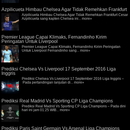
Azpilicueta Himbau Chelsea Agar Tidak Remehkan Frankfurt
Azpilicueta Himbau Chelsea Agar Tidak Remehkan Frankfurt Cesar
Azpilicueta sang kapten Chelsea ini...
more»
Premier League Capai Klimaks, Fernandinho Kirim
Peringatan Untuk Liverpool
Premier League Capai Klimaks, Fernandinho Kirim Peringatan
Untuk Liverpool Fernandinho sang...
more»
Prediksi Chelsea Vs Liverpool 17 September 2016 Liga
Inggris
Prediksi Chelsea Vs Liverpool 17 September 2016 Liga Inggris –
Pada pertandingan lanjutan di...
more»
Prediksi Real Madrid Vs Sporting CP Liga Champions
Prediksi Real Madrid Vs Sporting CP Liga Champions – Pada dini
hari ini jam 01:25 WIB...
more»
Prediksi Paris Saint Germain Vs Arsenal Liga Champions