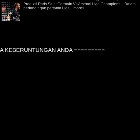
Prediksi Paris Saint Germain Vs Arsenal Liga Champions – Dalam
pertandingan pertama Liga...
more»
KEBERUNTUNGAN ANDA =========