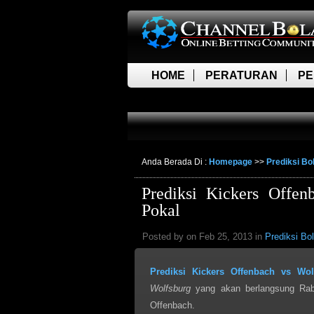
HOME
PERATURAN
PE
LIVE SCORE
Anda Berada Di :
Homepage
>>
Prediksi Bo
Prediksi Kickers Offe
Pokal
Posted by on Feb 25, 2013 in
Prediksi Bo
Prediksi Kickers Offenbach vs Wol
Wolfsburg
yang akan berlangsung Rabu
Offenbach.