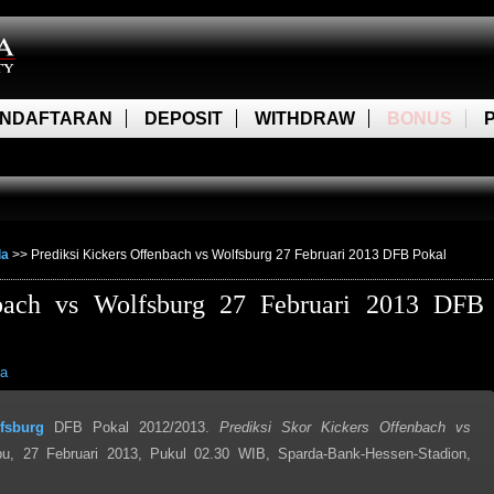
NDAFTARAN
DEPOSIT
WITHDRAW
BONUS
la
>>
Prediksi Kickers Offenbach vs Wolfsburg 27 Februari 2013 DFB Pokal
nbach vs Wolfsburg 27 Februari 2013 DFB
la
fsburg
DFB Pokal 2012/2013.
Prediksi Skor Kickers Offenbach vs
, 27 Februari 2013, Pukul 02.30 WIB, Sparda-Bank-Hessen-Stadion,