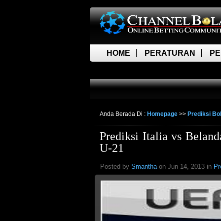
HOME
PERATURAN
PE
LIVE SCORE
Anda Berada Di :
Homepage
>>
Prediksi Bo
Prediksi Italia vs Belan
U-21
Posted by
Smantha
on Jun 14, 2013 in
Pr