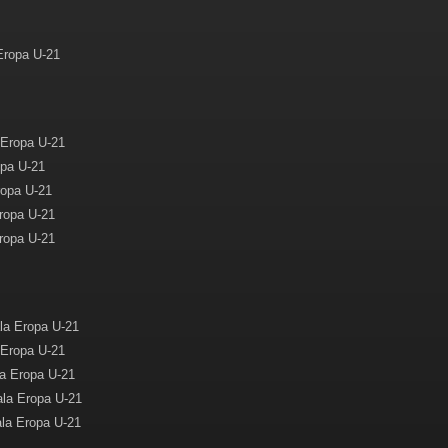
 Eropa U-21
a Eropa U-21
ropa U-21
Eropa U-21
Eropa U-21
Eropa U-21
ala Eropa U-21
 Eropa U-21
la Eropa U-21
ala Eropa U-21
ala Eropa U-21