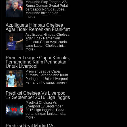
Mourinho Siap Tangani AS
Roma Dengan Syarat Pelatih
berpaspor Portugal, Jose
Mourinho dikabarkan...
more»
Azpilicueta Himbau Chelsea
Agar Tidak Remehkan Frankfurt
Azpilicueta Himbau Chelsea
Agar Tidak Remehkan
Frankfurt Cesar Azpilicueta
sang kapten Chelsea ini...
more»
Premier League Capai Klimaks,
Fernandinho Kirim Peringatan
Untuk Liverpool
Premier League Capai
Klimaks, Fernandinho Kirim
Peringatan Untuk Liverpool
Fernandinho sang...
more»
Prediksi Chelsea Vs Liverpool
17 September 2016 Liga Inggris
Prediksi Chelsea Vs
Liverpool 17 September
2016 Liga Inggris – Pada
pertandingan lanjutan di...
more»
Prediksi Real Madrid Vs