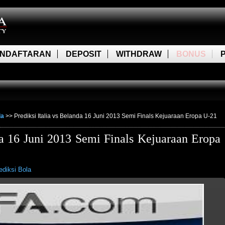
NDAFTARAN
DEPOSIT
WITHDRAW
BONUS
la
>>
Prediksi Italia vs Belanda 16 Juni 2013 Semi Finals Kejuaraan Eropa U-21
da 16 Juni 2013 Semi Finals Kejuaraan Eropa
ediksi Bola