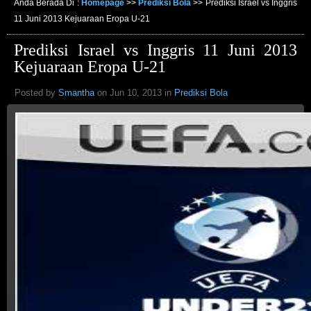
Anda Berada Di :
Homepage
>>
Prediksi Bola
>>
Prediksi Israel vs Inggris
11 Juni 2013 Kejuaraan Eropa U-21
Prediksi Israel vs Inggris 11 Juni 2013
Kejuaraan Eropa U-21
Posted by
Smantha
on Jun 10, 2013 in
Prediksi Bola