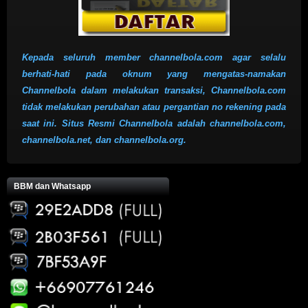
Kepada seluruh member channelbola.com agar selalu
berhati-hati pada oknum yang mengatas-namakan
Channelbola dalam melakukan transaksi, Channelbola.com
tidak melakukan perubahan atau pergantian no rekening pada
saat ini. Situs Resmi Channelbola adalah channelbola.com,
channelbola.net, dan channelbola.org.
BBM dan Whatsapp