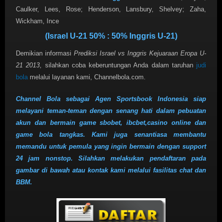
Caulker, Lees, Rose; Henderson, Lansbury, Shelvey; Zaha,
Wickham, Ince
(Israel U-21 50% : 50% Inggris U-21)
Demikian informasi
Prediksi Israel vs Inggris Kejuaraan Eropa U-
21 2013
, silahkan coba keberuntungan Anda dalam taruhan
judi
bola
melalui layanan kami, Channelbola.com.
Channel Bola sebagai Agen Sportsbook Indonesia siap
melayani teman-teman dengan senang hati dalam pebuatan
akun dan bermain game sbobet, ibcbet,casino online dan
game bola tangkas. Kami juga senantiasa membantu
memandu untuk pemula yang ingin bermain dengan support
24 jam nonstop. Silahkan melakukan pendaftaran pada
gambar di bawah atau kontak kami melalui fasilitas chat dan
BBM.