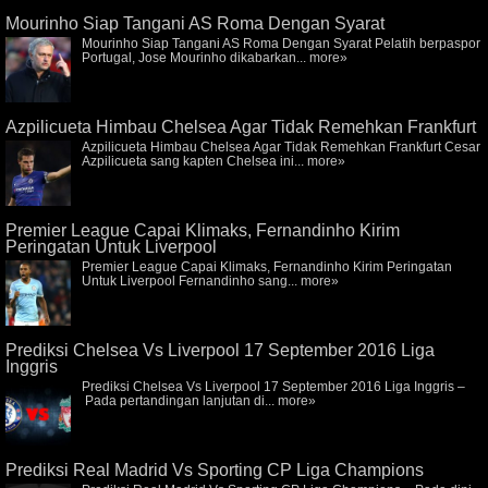
Mourinho Siap Tangani AS Roma Dengan Syarat
Mourinho Siap Tangani AS Roma Dengan Syarat Pelatih berpaspor
Portugal, Jose Mourinho dikabarkan...
more»
Azpilicueta Himbau Chelsea Agar Tidak Remehkan Frankfurt
Azpilicueta Himbau Chelsea Agar Tidak Remehkan Frankfurt Cesar
Azpilicueta sang kapten Chelsea ini...
more»
Premier League Capai Klimaks, Fernandinho Kirim
Peringatan Untuk Liverpool
Premier League Capai Klimaks, Fernandinho Kirim Peringatan
Untuk Liverpool Fernandinho sang...
more»
Prediksi Chelsea Vs Liverpool 17 September 2016 Liga
Inggris
Prediksi Chelsea Vs Liverpool 17 September 2016 Liga Inggris –
Pada pertandingan lanjutan di...
more»
Prediksi Real Madrid Vs Sporting CP Liga Champions