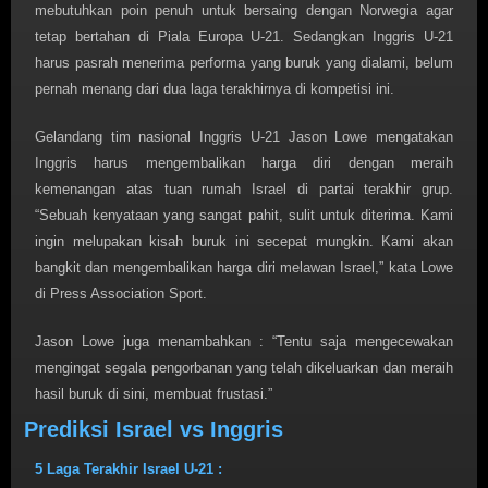
mebutuhkan poin penuh untuk bersaing dengan Norwegia agar
tetap bertahan di Piala Europa U-21. Sedangkan Inggris U-21
harus pasrah menerima performa yang buruk yang dialami, belum
pernah menang dari dua laga terakhirnya di kompetisi ini.
Gelandang tim nasional Inggris U-21 Jason Lowe mengatakan
Inggris harus mengembalikan harga diri dengan meraih
kemenangan atas tuan rumah Israel di partai terakhir grup.
“Sebuah kenyataan yang sangat pahit, sulit untuk diterima. Kami
ingin melupakan kisah buruk ini secepat mungkin. Kami akan
bangkit dan mengembalikan harga diri melawan Israel,” kata Lowe
di Press Association Sport.
Jason Lowe juga menambahkan : “Tentu saja mengecewakan
mengingat segala pengorbanan yang telah dikeluarkan dan meraih
hasil buruk di sini, membuat frustasi.”
Prediksi Israel vs Inggris
5 Laga Terakhir Israel U-21 :