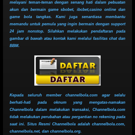
melayani teman-teman dengan senang hati dalam pebuatan
akun dan bermain game sbobet, ibcbet,casino online dan
game bola tangkas. Kami juga senantiasa membantu
memandu untuk pemula yang ingin bermain dengan support
24 jam nonstop. Silahkan melakukan pendaftaran pada
gambar di bawah atau kontak kami melalui fasilitas chat dan
BBM.
Kepada seluruh member channelbola.com agar selalu
berhati-hati pada oknum yang mengatas-namakan
Channelbola dalam melakukan transaksi, Channelbola.com
tidak melakukan perubahan atau pergantian no rekening pada
saat ini. Situs Resmi Channelbola adalah channelbola.com,
channelbola.net, dan channelbola.org.