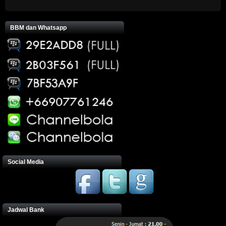
BBM dan Whatsapp
Social Media
Jadwal Bank