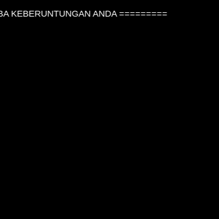
 KEBERUNTUNGAN ANDA =========