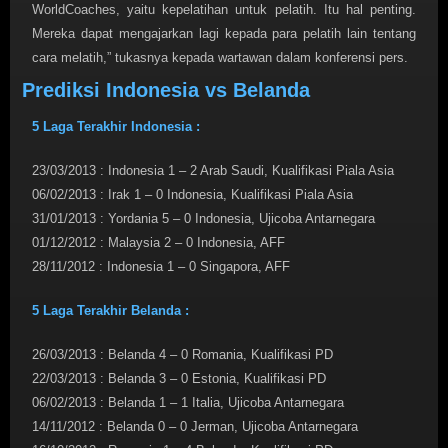
WorldCoaches, yaitu kepelatihan untuk pelatih. Itu hal penting.
Mereka dapat mengajarkan lagi kepada para pelatih lain tentang
cara melatih,” tukasnya kepada wartawan dalam konferensi pers.
Prediksi Indonesia vs Belanda
5 Laga Terakhir Indonesia :
23/03/2013 : Indonesia 1 – 2 Arab Saudi, Kualifikasi Piala Asia
06/02/2013 : Irak 1 – 0 Indonesia, Kualifikasi Piala Asia
31/01/2013 : Yordania 5 – 0 Indonesia, Ujicoba Antarnegara
01/12/2012 : Malaysia 2 – 0 Indonesia, AFF
28/11/2012 : Indonesia 1 – 0 Singapora, AFF
5 Laga Terakhir Belanda :
26/03/2013 : Belanda 4 – 0 Romania, Kualifikasi PD
22/03/2013 : Belanda 3 – 0 Estonia, Kualifikasi PD
06/02/2013 : Belanda 1 – 1 Italia, Ujicoba Antarnegara
14/11/2012 : Belanda 0 – 0 Jerman, Ujicoba Antarnegara