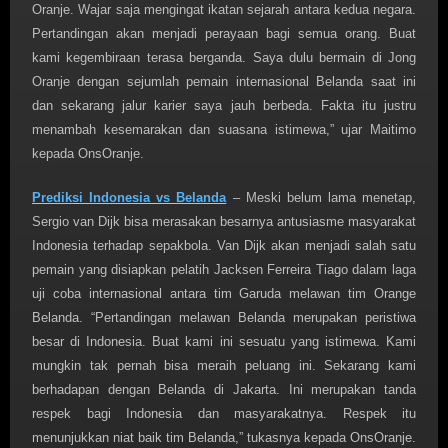
Oranje. Wajar saja mengingat ikatan sejarah antara kedua negara.
Pertandingan akan menjadi perayaan bagi semua orang. Buat
kami kegembiraan terasa berganda. Saya dulu bermain di Jong
Oranje dengan sejumlah pemain internasional Belanda saat ini
dan sekarang jalur karier saya jauh berbeda. Fakta itu justru
menambah kesemarakan dan suasana istimewa,” ujar Maitimo
kepada OnsOranje.
Prediksi Indonesia vs Belanda
– Meski belum lama menetap,
Sergio van Dijk bisa merasakan besarnya antusiasme masyarakat
Indonesia terhadap sepakbola. Van Dijk akan menjadi salah satu
pemain yang disiapkan pelatih Jacksen Ferreira Tiago dalam laga
uji coba internasional antara tim Garuda melawan tim Orange
Belanda. “Pertandingan melawan Belanda merupakan peristiwa
besar di Indonesia. Buat kami ini sesuatu yang istimewa. Kami
mungkin tak pernah bisa meraih peluang ini. Sekarang kami
berhadapan dengan Belanda di Jakarta. Ini merupakan tanda
respek bagi Indonesia dan masyarakatnya. Respek itu
menunjukkan niat baik tim Belanda,” tukasnya kepada OnsOranje.