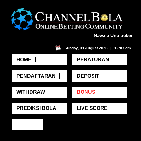
Nawala Unblocker
Sunday, 09 August 2026 | 12:03 am
HOME
PERATURAN
PENDAFTARAN
DEPOSIT
WITHDRAW
BONUS
PREDIKSI BOLA
LIVE SCORE