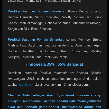
16/10/2012 : Romania 1 – 4 Belanda, Kualifikasi PD
Prediksi Susunan Pemain Indonesia
: Kurnia Meiga, Supardi,
Hamka Hamzah, Victor Igbonefo, Zulkifly Syukur, Ian Louis
Kabes, Imanuel Wanggai, Ponaryo Astaman, Muhammad Ridwan,
Sergio van Dijk, Boaz Solossa.
Prediksi Susunan Pemain Belanda
: Kenneth Vermeer, Bruno
Martins Indi, Daryl Janmaat, Stefan de Vrij, Daley Blind, Arjen
Robben, Jonathan De Guzmán, Kevin Strootman, Wesley
Sneijder, Jeremain Lens, Robin van Persie.
(Indonesia 35% : 65% Belanda)
Demikian informasi
Prediksi Indonesia vs Belanda Ujicoba
Antarnegara 2013
, silahkan coba keberuntungan Anda dalam
taruhan
judi bola
melalui layanan kami, Channelbola.com.
Channel Bola sebagai Agen Sportsbook Indonesia siap
melayani teman-teman dengan senang hati dalam pebuatan
akun dan bermain game sbobet, ibcbet,casino online dan