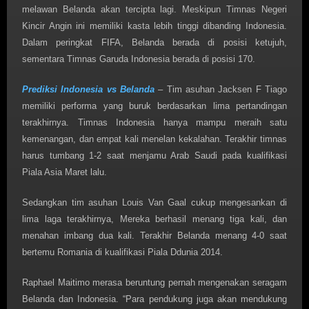
melawan Belanda akan tercipta lagi. Meskipun Timnas Negeri
Kincir Angin ini memiliki kasta lebih tinggi dibanding Indonesia.
Dalam peringkat FIFA, Belanda berada di posisi ketujuh,
sementara Timnas Garuda Indonesia berada di posisi 170.
Prediksi Indonesia vs Belanda
– Tim asuhan Jacksen F Tiago
memiliki performa yang buruk berdasarkan lima pertandingan
terakhirnya. Timnas Indonesia hanya mampu meraih satu
kemenangan, dan empat kali menelan kekalahan. Terakhir timnas
harus tumbang 1-2 saat menjamu Arab Saudi pada kualifikasi
Piala Asia Maret lalu.
Sedangkan tim asuhan Louis Van Gaal cukup mengesankan di
lima laga terakhirnya, Mereka berhasil menang tiga kali, dan
menahan imbang dua kali. Terakhir Belanda menang 4-0 saat
bertemu Romania di kualifikasi Piala Ddunia 2014.
Raphael Maitimo merasa beruntung pernah mengenakan seragam
Belanda dan Indonesia. “Para pendukung juga akan mendukung