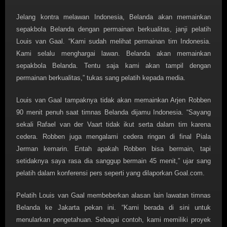
Jelang kontra melawan Indonesia, Belanda akan memainkan
sepakbola Belanda dengan permainan berkualitas, janji pelatih
Louis van Gaal. “Kami sudah melihat permainan tim Indonesia.
Kami selalu menghargai lawan. Belanda akan memainkan
sepakbola Belanda. Tentu saja kami akan tampil dengan
permainan berkualitas,” tukas sang pelatih kepada media.
Louis van Gaal tampaknya tidak akan memainkan Arjen Robben
90 menit penuh saat timnas Belanda dijamu Indonesia. “Sayang
sekali Rafael van der Vaart tidak ikut serta dalam tim karena
cedera. Robben juga mengalami cedera ringan di final Piala
Jerman kemarin. Entah apakah Robben bisa bermain, tapi
setidaknya saya rasa dia sanggup bermain 45 menit,” ujar sang
pelatih dalam konferensi pers seperti yang dilaporkan Goal.com.
Pelatih Louis van Gaal membeberkan alasan lain lawatan timnas
Belanda ke Jakarta pekan ini. “Kami berada di sini untuk
menularkan pengetahuan. Sebagai contoh, kami memiliki proyek