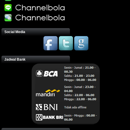
Social Media
Jadwal Bank