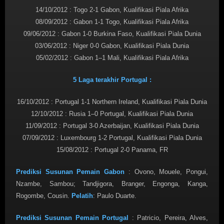
14/10/2012 : Togo 2-1 Gabon, Kualifikasi Piala Afrika
08/09/2012 : Gabon 1-1 Togo, Kualifikasi Piala Afrika
09/06/2012 : Gabon 1-0 Burkina Faso, Kualifikasi Piala Dunia
03/06/2012 : Niger 0-0 Gabon, Kualifikasi Piala Dunia
05/02/2012 : Gabon 1–1 Mali, Kualifikasi Piala Afrika
5 Laga terakhir Portugal :
16/10/2012 : Portugal 1-1 Northern Ireland, Kualifikasi Piala Dunia
12/10/2012 : Rusia 1–0 Portugal, Kualifikasi Piala Dunia
11/09/2012 : Portugal 3-0 Azerbaijan, Kualifikasi Piala Dunia
07/09/2012 : Luxembourg 1-2 Portugal, Kualifikasi Piala Dunia
15/08/2012 : Portugal 2-0 Panama, FR
Prediksi Susunan Pemain Gabon
: Ovono, Mouele, Pongui,
Nzambe, Sambou; Tandjigora, Branger, Engonga, Kanga,
Rogombe, Cousin.
Pelatih
: Paulo Duarte.
Prediksi Susunan Pemain Portugal
: Patricio, Pereira, Alves,