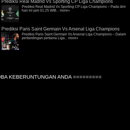
Prediksi Real Madrid Vs Sporting CP Liga Champions
Prediksi Real Madrid Vs Sporting CP Liga Champions – Pada dini
hari ini jam 01:25 WIB...
more»
Prediksi Paris Saint Germain Vs Arsenal Liga Champions
Prediksi Paris Saint Germain Vs Arsenal Liga Champions – Dalam
pertandingan pertama Liga...
more»
A KEBERUNTUNGAN ANDA =========