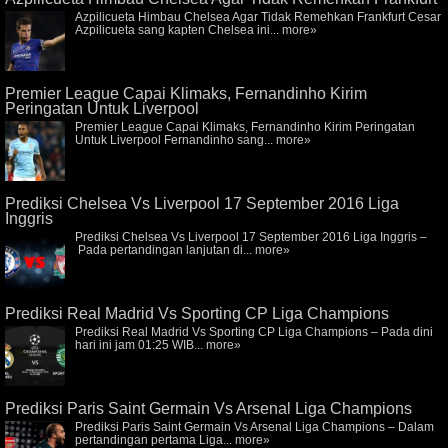
Azpilicueta Himbau Chelsea Agar Tidak Remehkan Frankfurt Cesar
Azpilicueta sang kapten Chelsea ini...
more»
Premier League Capai Klimaks, Fernandinho Kirim
Peringatan Untuk Liverpool
Premier League Capai Klimaks, Fernandinho Kirim Peringatan
Untuk Liverpool Fernandinho sang...
more»
Prediksi Chelsea Vs Liverpool 17 September 2016 Liga
Inggris
Prediksi Chelsea Vs Liverpool 17 September 2016 Liga Inggris –
Pada pertandingan lanjutan di...
more»
Prediksi Real Madrid Vs Sporting CP Liga Champions
Prediksi Real Madrid Vs Sporting CP Liga Champions – Pada dini
hari ini jam 01:25 WIB...
more»
Prediksi Paris Saint Germain Vs Arsenal Liga Champions
Prediksi Paris Saint Germain Vs Arsenal Liga Champions – Dalam
pertandingan pertama Liga...
more»