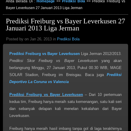
Anda Berada Di :
Homepage
>>
Prediksi Bola
>>
Prediksi Freiburg vs
Bayer Leverkusen 27 Januari 2013 Liga Jerman
Prediksi Freiburg vs Bayer Leverkusen 27
Januari 2013 Liga Jerman
Posted by on Jan 26, 2013 in
Prediksi Bola
Prediksi Freiburg vs Bayer Leverkusen
Liga Jerman 2012/2013.
Prediksi Skor Freiburg vs Bayer Leverkusen
yang akan
berlangsung Minggu, 27 Januari 2013, Pukul 00.30 WIB, MAGE
SOLAR Stadion, Freiburg im Breisgau. Baca juga
Prediksi
Deportivo La Coruna vs Valencia
Prediksi Freiburg vs Bayer Leverkusen
– Dari 10 pertemuan
kedua tim, Freiburg hanya meraih satu kemenangan, satu kali seri
dan sebanyak delapan kali menelan kekalahan dari Bayer
Leverkusen.
Freiburg hanya meraih hasil imbang tanpa gol di laga terakhirnya