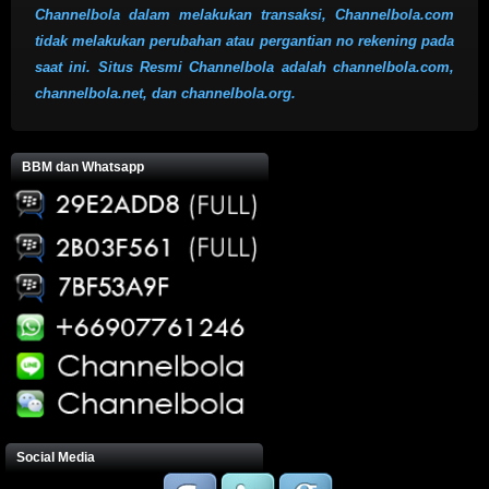
Channelbola dalam melakukan transaksi, Channelbola.com
tidak melakukan perubahan atau pergantian no rekening pada
saat ini. Situs Resmi Channelbola adalah channelbola.com,
channelbola.net, dan channelbola.org.
BBM dan Whatsapp
Social Media