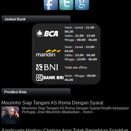
Jadwal Bank
Prediksi Bola
Mourinho Siap Tangani AS Roma Dengan Syarat
Mourinho Siap Tangani AS Roma Dengan Syarat Pelatih berpaspor
Portugal, Jose Mourinho dikabarkan...
more»
Azpilicueta Himbau Chelsea Agar Tidak Remehkan Frankfurt