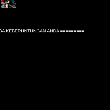
 KEBERUNTUNGAN ANDA =========