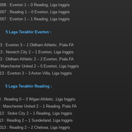
008 : Everton 1 – 0 Reading, Liga Inggris
007 : Reading 1 – 0 Everton, Liga Inggris
007 : Everton 1 – 1 Reading, Liga Inggris
5 Laga Terakhir Everton :
3 : Everton 3 – 1 Oldham Athletic, Piala FA
3 : Norwich City 2 – 1 Everton, Liga Inggris
3 : Oldham Athletic 2 – 2 Everton, Piala FA
 Manchester United 2 – 0 Everton, Liga Inggris
13 : Everton 3 – 3 Aston Villa, Liga Inggris
5 Laga Terakhir Reading :
 : Reading 0 – 3 Wigan Athletic, Liga Inggris
: Manchester United 2 – 1 Reading, Piala FA
13 : Stoke City 2 – 1 Reading, Liga Inggris
3 : Reading 2 – 1 Sunderland, Liga Inggris
013 : Reading 2 – 2 Chelsea, Liga Inggris