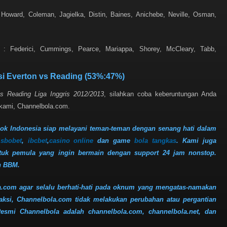
Howard, Coleman, Jagielka, Distin, Baines, Anichebe, Neville, Osman,
: Federici, Cummings, Pearce, Mariappa, Shorey, McCleary, Tabb,
si Everton vs Reading (53%:47%)
vs Reading Liga Inggris 2012/2013
, silahkan coba keberuntungan Anda
 kami, Channelbola.com.
ok Indonesia siap melayani teman-teman dengan senang hati dalam
e
sbobet
,
ibcbet
,
casino online
dan game
bola tangkas
. Kami juga
uk pemula yang ingin bermain dengan support 24 jam nonstop.
an BBM.
.com agar selalu berhati-hati pada oknum yang mengatas-namakan
aksi, Channelbola.com tidak melakukan perubahan atau pergantian
Resmi Channelbola adalah channelbola.com, channelbola.net, dan