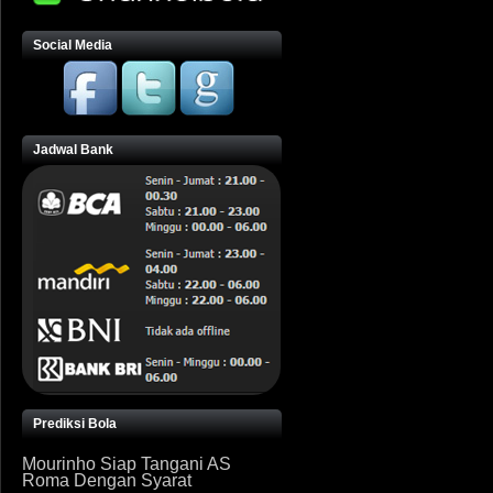
Social Media
Jadwal Bank
Prediksi Bola
Mourinho Siap Tangani AS
Roma Dengan Syarat