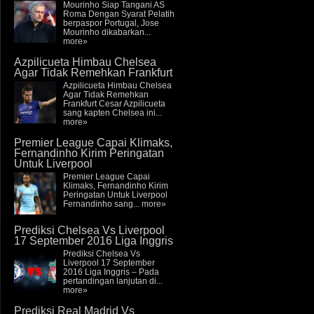
Mourinho Siap Tangani AS
Roma Dengan Syarat Pelatih
berpaspor Portugal, Jose
Mourinho dikabarkan...
more»
Azpilicueta Himbau Chelsea
Agar Tidak Remehkan Frankfurt
Azpilicueta Himbau Chelsea
Agar Tidak Remehkan
Frankfurt Cesar Azpilicueta
sang kapten Chelsea ini...
more»
Premier League Capai Klimaks,
Fernandinho Kirim Peringatan
Untuk Liverpool
Premier League Capai
Klimaks, Fernandinho Kirim
Peringatan Untuk Liverpool
Fernandinho sang...
more»
Prediksi Chelsea Vs Liverpool
17 September 2016 Liga Inggris
Prediksi Chelsea Vs
Liverpool 17 September
2016 Liga Inggris – Pada
pertandingan lanjutan di...
more»
Prediksi Real Madrid Vs