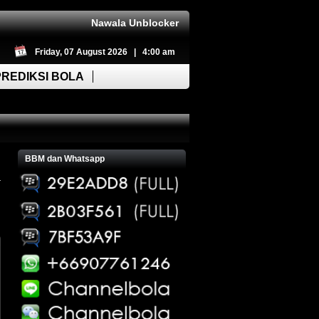
Nawala Unblocker
Friday, 07 August 2026 | 4:00 am
PREDIKSI BOLA
BBM dan Whatsapp