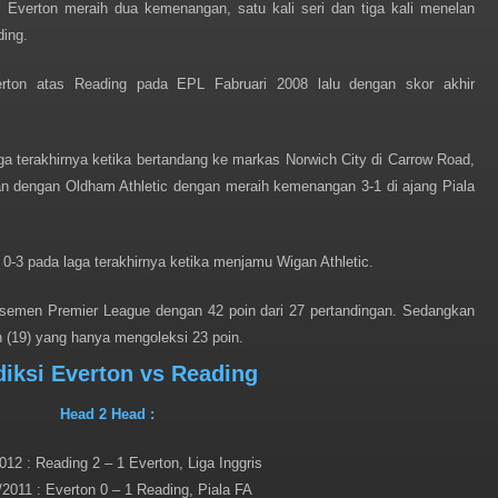
, Everton meraih dua kemenangan, satu kali seri dan tiga kali menelan
ing.
erton atas Reading pada EPL Fabruari 2008 lalu dengan skor akhir
a terakhirnya ketika bertandang ke markas Norwich City di Carrow Road,
n dengan Oldham Athletic dengan meraih kemenangan 3-1 di ajang Piala
0-3 pada laga terakhirnya ketika menjamu Wigan Athletic.
lasemen Premier League dengan 42 poin dari 27 pertandingan. Sedangkan
 (19) yang hanya mengoleksi 23 poin.
diksi Everton vs Reading
Head 2 Head :
012 : Reading 2 – 1 Everton, Liga Inggris
/2011 : Everton 0 – 1 Reading, Piala FA