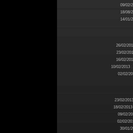
09/02/2
18/08/2
14/01/2
26/02/201
23/02/201
16/02/201
10/02/2013 :
02/02/20
23/02/2013
18/02/2013 
09/02/20
02/02/201
30/01/2