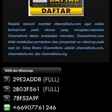
Kepada seluruh member channelbola.com agar selalu
berhati-hati pada oknum yang mengatas-namakan
Channelbola dalam melakukan transaksi, Channelbola.com
tidak melakukan perubahan atau pergantian no rekening pada
saat ini. Situs Resmi Channelbola adalah channelbola.com,
channelbola.net, dan channelbola.org.
BBM dan Whatsapp