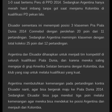
1-0 saat bertemu Peru di PPD 2014. Sedangkan Argentina hanya
meraih hasil imbang tanpa gol saat menjamu Kolombia di
kualifikasi PD pekan lalu.
Ekuador sementara ini menempati posisi 3 klasemen Pra Piala
Dunia 2014 Conmebol dengan perolehan 20 poin dari 11
pertandingan. Sedangkan Argentina memimpin klasemen dengan
total koleksi 25 poin dari 12 pertandingan.
Argentina dan Ekuador diharapkan untuk menjadi tim kompetitif di
seluruh kualifikasi Piala Dunia, dan karena mereka saling
mengejar di grup Amerika Selatan bersama dengan Kolombia, dua
klub yang siap untuk melalui kualifikasi yang kuat.
Argentina membutuhkan kemenangan pada pertandingan kontra
Ekuador nanti, agar bisa bergerak maju ke Piala Dunia 2014.
Sedangkan Ekuador bisa juga merebut tiga poin melalui
kemenangan agar mereka bisa mendekat ke posisi Argentina dan
menjauh dari Kolombia.