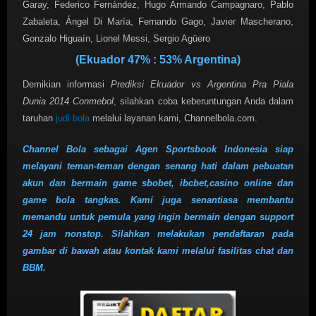
Garay, Federico Fernández, Hugo Armando Campagnaro, Pablo
Zabaleta, Ángel Di María, Fernando Gago, Javier Mascherano,
Gonzalo Higuaín, Lionel Messi, Sergio Agüero
(Ekuador 47% : 53% Argentina)
Demikian informasi
Prediksi Ekuador vs Argentina Pra Piala
Dunia 2014 Conmebol
, silahkan coba keberuntungan Anda dalam
taruhan
judi bola
melalui layanan kami, Channelbola.com.
Channel Bola sebagai Agen Sportsbook Indonesia siap
melayani teman-teman dengan senang hati dalam pebuatan
akun dan bermain game sbobet, ibcbet,casino online dan
game bola tangkas. Kami juga senantiasa membantu
memandu untuk pemula yang ingin bermain dengan support
24 jam nonstop. Silahkan melakukan pendaftaran pada
gambar di bawah atau kontak kami melalui fasilitas chat dan
BBM.