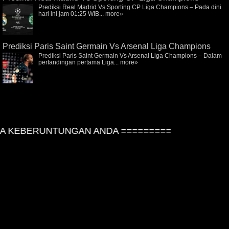
Prediksi Real Madrid Vs Sporting CP Liga Champions – Pada dini
hari ini jam 01:25 WIB...
more»
Prediksi Paris Saint Germain Vs Arsenal Liga Champions
Prediksi Paris Saint Germain Vs Arsenal Liga Champions – Dalam
pertandingan pertama Liga...
more»
KEBERUNTUNGAN ANDA =========