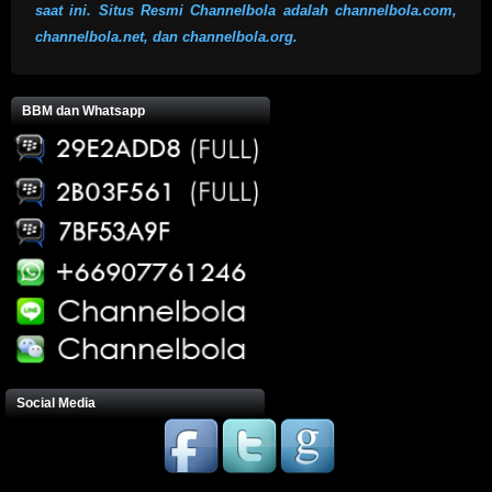
saat ini. Situs Resmi Channelbola adalah channelbola.com,
channelbola.net, dan channelbola.org.
BBM dan Whatsapp
Social Media