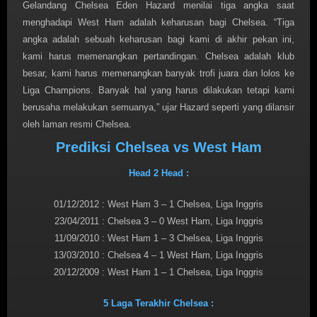
Gelandang Chelsea Eden Hazard menilai tiga angka saat
menghadapi West Ham adalah keharusan bagi Chelsea. “Tiga
angka adalah sebuah keharusan bagi kami di akhir pekan ini,
kami harus memenangkan pertandingan. Chelsea adalah klub
besar, kami harus memenangkan banyak trofi juara dan lolos ke
Liga Champions. Banyak hal yang harus dilakukan tetapi kami
berusaha melakukan semuanya,” ujar Hazard seperti yang dilansir
oleh laman resmi Chelsea.
Prediksi Chelsea vs West Ham
Head 2 Head :
01/12/2012 : West Ham 3 – 1 Chelsea, Liga Inggris
23/04/2011 : Chelsea 3 – 0 West Ham, Liga Inggris
11/09/2010 : West Ham 1 – 3 Chelsea, Liga Inggris
13/03/2010 : Chelsea 4 – 1 West Ham, Liga Inggris
20/12/2009 : West Ham 1 – 1 Chelsea, Liga Inggris
5 Laga Terakhir Chelsea :