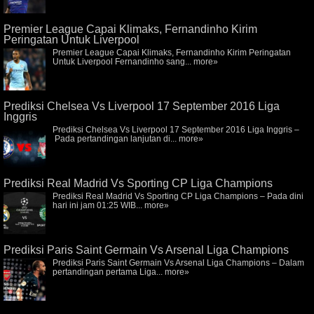
Premier League Capai Klimaks, Fernandinho Kirim
Peringatan Untuk Liverpool
Premier League Capai Klimaks, Fernandinho Kirim Peringatan
Untuk Liverpool Fernandinho sang...
more»
Prediksi Chelsea Vs Liverpool 17 September 2016 Liga
Inggris
Prediksi Chelsea Vs Liverpool 17 September 2016 Liga Inggris –
Pada pertandingan lanjutan di...
more»
Prediksi Real Madrid Vs Sporting CP Liga Champions
Prediksi Real Madrid Vs Sporting CP Liga Champions – Pada dini
hari ini jam 01:25 WIB...
more»
Prediksi Paris Saint Germain Vs Arsenal Liga Champions
Prediksi Paris Saint Germain Vs Arsenal Liga Champions – Dalam
pertandingan pertama Liga...
more»