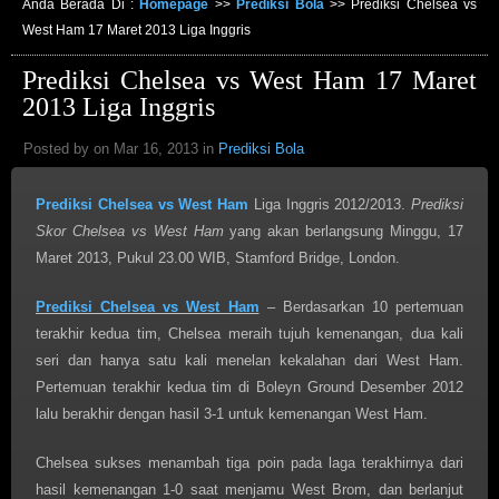
Anda Berada Di :
Homepage
>>
Prediksi Bola
>>
Prediksi Chelsea vs
West Ham 17 Maret 2013 Liga Inggris
Prediksi Chelsea vs West Ham 17 Maret
2013 Liga Inggris
Posted by on Mar 16, 2013 in
Prediksi Bola
Prediksi Chelsea vs West Ham
Liga Inggris 2012/2013.
Prediksi
Skor Chelsea vs West Ham
yang akan berlangsung Minggu, 17
Maret 2013, Pukul 23.00 WIB, Stamford Bridge, London.
Prediksi Chelsea vs West Ham
– Berdasarkan 10 pertemuan
terakhir kedua tim, Chelsea meraih tujuh kemenangan, dua kali
seri dan hanya satu kali menelan kekalahan dari West Ham.
Pertemuan terakhir kedua tim di Boleyn Ground Desember 2012
lalu berakhir dengan hasil 3-1 untuk kemenangan West Ham.
Chelsea sukses menambah tiga poin pada laga terakhirnya dari
hasil kemenangan 1-0 saat menjamu West Brom, dan berlanjut