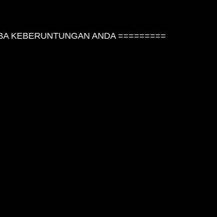
 KEBERUNTUNGAN ANDA =========