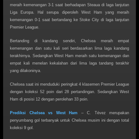
meraih kemenangan 3-1 saat berhadapan Steaua di laga lanjutan
Liga Europa. Hal serupa diperoleh West Ham yang meraih
kemenangan 0-1 saat bertandang ke Stoke City di laga lanjutan
Premier League.
Bertanding di kandang sendiri, Chelsea meraih empat
kemenangan dan satu kali seri berdasarkan lima laga kandang
terakhirnya. Sedangkan West Ham meraih satu kemenangan dan
empat kali menelan kekalahan dari lima laga tandang terakhir
yang dilakoninya.
Chelsea saat ini menduduki peringkat 4 klasemen Premier League
dengan koleksi 52 poin dari 28 pertandingan. Sedangkan West
Ham di posisi 12 dengan perolehan 33 poin.
Prediksi Chelsea vs West Ham
– C. Tévez merupakan
penyumbang gol terbanyak untuk Chelsea musim ini dengan total
koleksi 9 gol.