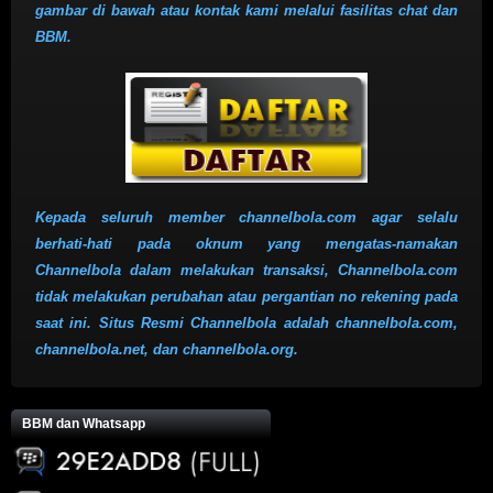
gambar di bawah atau kontak kami melalui fasilitas chat dan
BBM.
Kepada seluruh member channelbola.com agar selalu
berhati-hati pada oknum yang mengatas-namakan
Channelbola dalam melakukan transaksi, Channelbola.com
tidak melakukan perubahan atau pergantian no rekening pada
saat ini. Situs Resmi Channelbola adalah channelbola.com,
channelbola.net, dan channelbola.org.
BBM dan Whatsapp