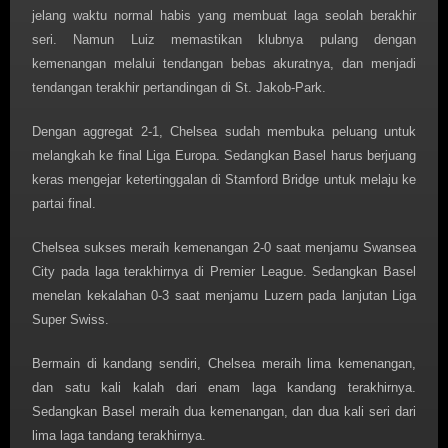
jelang waktu normal habis yang membuat laga seolah berakhir
seri. Namun Luiz memastikan klubnya pulang dengan
kemenangan melalui tendangan bebas akuratnya, dan menjadi
tendangan terakhir pertandingan di St. Jakob-Park.
Dengan aggregat 2-1, Chelsea sudah membuka peluang untuk
melangkah ke final Liga Europa. Sedangkan Basel harus berjuang
keras mengejar ketertinggalan di Stamford Bridge untuk melaju ke
partai final.
Chelsea sukses meraih kemenangan 2-0 saat menjamu Swansea
City pada laga terakhirnya di Premier League. Sedangkan Basel
menelan kekalahan 0-3 saat menjamu Luzern pada lanjutan Liga
Super Swiss.
Bermain di kandang sendiri, Chelsea meraih lima kemenangan,
dan satu kali kalah dari enam laga kandang terakhirnya.
Sedangkan Basel meraih dua kemenangan, dan dua kali seri dari
lima laga tandang terakhirnya.