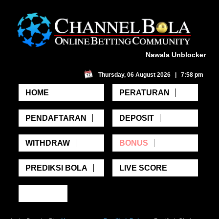
Nawala Unblocker
Thursday, 06 August 2026 | 7:58 pm
HOME
PERATURAN
PENDAFTARAN
DEPOSIT
WITHDRAW
BONUS
PREDIKSI BOLA
LIVE SCORE