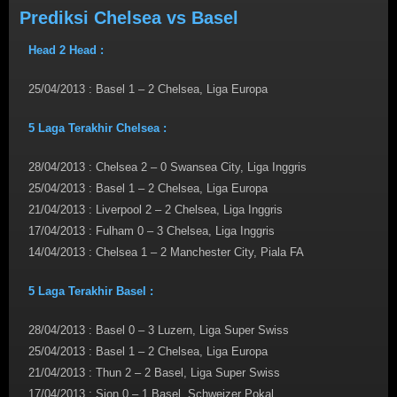
Prediksi Chelsea vs Basel
Head 2 Head :
25/04/2013 : Basel 1 – 2 Chelsea, Liga Europa
5 Laga Terakhir Chelsea :
28/04/2013 : Chelsea 2 – 0 Swansea City, Liga Inggris
25/04/2013 : Basel 1 – 2 Chelsea, Liga Europa
21/04/2013 : Liverpool 2 – 2 Chelsea, Liga Inggris
17/04/2013 : Fulham 0 – 3 Chelsea, Liga Inggris
14/04/2013 : Chelsea 1 – 2 Manchester City, Piala FA
5 Laga Terakhir Basel :
28/04/2013 : Basel 0 – 3 Luzern, Liga Super Swiss
25/04/2013 : Basel 1 – 2 Chelsea, Liga Europa
21/04/2013 : Thun 2 – 2 Basel, Liga Super Swiss
17/04/2013 : Sion 0 – 1 Basel, Schweizer Pokal