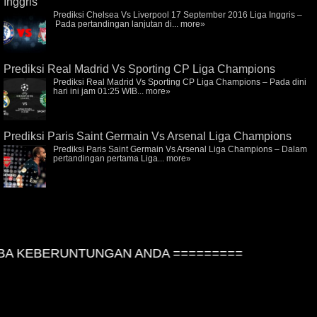
Inggris
Prediksi Chelsea Vs Liverpool 17 September 2016 Liga Inggris –
Pada pertandingan lanjutan di...
more»
Prediksi Real Madrid Vs Sporting CP Liga Champions
Prediksi Real Madrid Vs Sporting CP Liga Champions – Pada dini
hari ini jam 01:25 WIB...
more»
Prediksi Paris Saint Germain Vs Arsenal Liga Champions
Prediksi Paris Saint Germain Vs Arsenal Liga Champions – Dalam
pertandingan pertama Liga...
more»
A KEBERUNTUNGAN ANDA =========