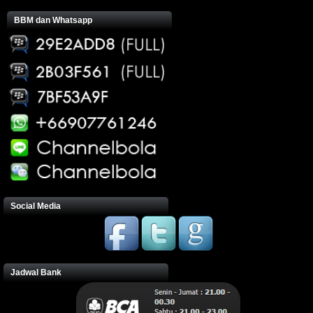
BBM dan Whatsapp
Social Media
Jadwal Bank