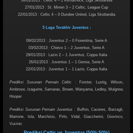
30/01/2013 : Celtic 4 – 1 Kilmarnock, Liga Skotlandia
27/01/2013 : St. Mirren 3 – 2 Celtic, League Cup
22/01/2013 : Celtic 4 – 0 Dundee United, Liga Skotlandia
5 Laga Terakhir Juventus :
09/02/2013 : Juventus 2 – 0 Fiorentina, Serie A
03/02/2013 : Chievo 1 – 2 Juventus, Serie A
29/01/2013 : Lazio 2 – 1 Juventus, Coppa Italia
26/01/2013 : Juventus 1 – 1 Genoa, Serie A
22/01/2013 : Juventus 1 – 1 Lazio, Coppa Italia
Prediksi Susunan Pemain Celtic
: Forster, Lustig, Wilson,
Ambrose, Izaguirre, Samaras, Brown, Wanyama, Ledley, Mulgrew,
Hooper
Prediksi Susunan Pemain Juventus
: Buffon, Caceres, Barzagli,
Marrone, Isla, Marchisio, Pirlo, Vidal, Giaccherini, Giovinco,
Vucinic
Prediksi Celtic vs Juventus (50%:50%)