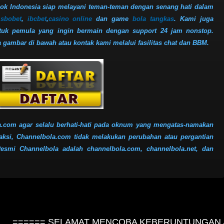
ok Indonesia siap melayani teman-teman dengan senang hati dalam
e
sbobet
,
ibcbet
,
casino online
dan game
bola tangkas
. Kami juga
uk pemula yang ingin bermain dengan support 24 jam nonstop.
 gambar di bawah atau kontak kami melalui fasilitas chat dan BBM.
.com agar selalu berhati-hati pada oknum yang mengatas-namakan
aksi, Channelbola.com tidak melakukan perubahan atau pergantian
Resmi Channelbola adalah channelbola.com, channelbola.net, dan
====== SELAMAT MENCOBA KEBERUNTUNGAN AN