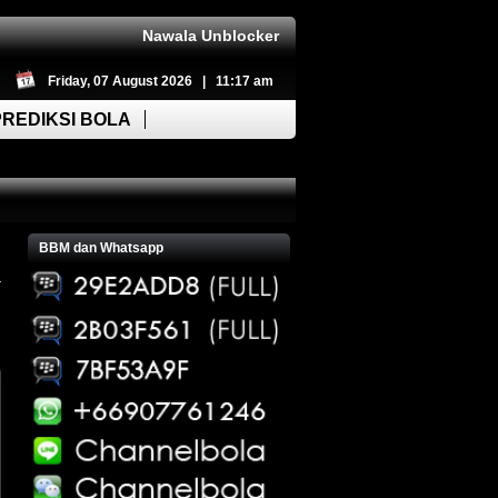
Nawala Unblocker
Friday, 07 August 2026 | 11:17 am
PREDIKSI BOLA
BBM dan Whatsapp