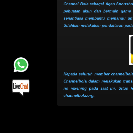
Channel Bola sebagai Agen Sportsbo
pebuatan akun dan bermain gam
senantiasa membantu memandu unt
Silahkan melakukan pendaftaran pada
Kepada seluruh member channelbola
Channelbola dalam melakukan trans
no rekening pada saat ini. Situs 
channelbola.org.