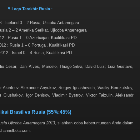
5 Laga Terakhir Rusia :
 : Iceland 0 – 2 Rusia, Ujicoba Antarnegara
usia 2 – 2 Amerika Serikat, Ujicoba Antarnegara
12 : Rusia 1 – 0 Azerbaijan, Kualifikasi PD
012 : Rusia 1 – 0 Portugal, Kualifikasi PD
2012 : Israel 0 – 4 Rusia, Kualifikasi PD
lio Cesar; Dani Alves, Marcelo, Thiago Silva, David Luiz; Luiz Gustavo,
r Akinfeev, Alexander Anyukov, Sergey Ignashevich, Vasiliy Berezutskiy,
 Glushakov, Igor Denisov, Vladimir Bystrov, Viktor Faizulin, Aleksandr
iksi Brasil vs Rusia (55%:45%)
Rusia Ujicoba Antarnegara 2013
, silahkan coba keberuntungan Anda dalam
Channelbola.com.