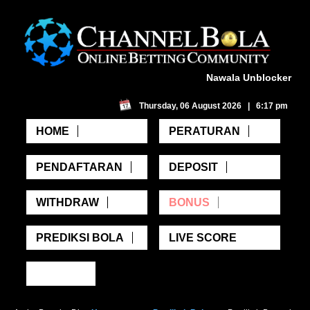
Nawala Unblocker
Thursday, 06 August 2026 | 6:17 pm
HOME
PERATURAN
PENDAFTARAN
DEPOSIT
WITHDRAW
BONUS
PREDIKSI BOLA
LIVE SCORE