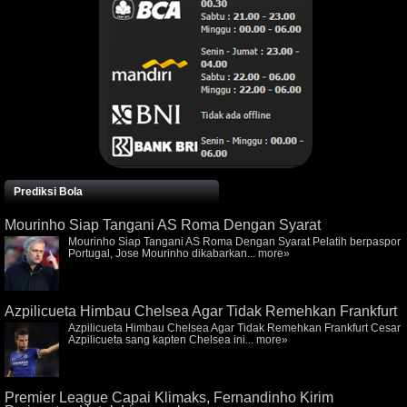
Prediksi Bola
Mourinho Siap Tangani AS Roma Dengan Syarat
Mourinho Siap Tangani AS Roma Dengan Syarat Pelatih berpaspor
Portugal, Jose Mourinho dikabarkan...
more»
Azpilicueta Himbau Chelsea Agar Tidak Remehkan Frankfurt
Azpilicueta Himbau Chelsea Agar Tidak Remehkan Frankfurt Cesar
Azpilicueta sang kapten Chelsea ini...
more»
Premier League Capai Klimaks, Fernandinho Kirim