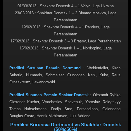
01/03/2013 : Shakhtar Donetsk 4 – 1 Volyn, Liga Ukraina
23/02/2013 : Shakhtar Donetsk 1 – 2 Dinamo Moskva, Laga
Persahabatan
19/02/2013 : Shakhtar Donetsk 4 – 1 Randers, Laga
Persahabatan
17/02/2013 : Shakhtar Donetsk 3 – 0 Braşov, Laga Persahabatan
15/02/2013 : Shakhtar Donetsk 1 – 1 Norrköping, Laga
Persahabatan
Prediksi Susunan Pemain Dortmund
: Weidenfeller, Kirch,
Subotic, Hummels, Schmelzer, Gundogan, Kehl, Kuba, Reus,
Grosskreutz, Lewandowski
Prediksi Susunan Pemain Shaktar Donetsk
: Olexandr Rybka,
Olexandr Kucher, Vyacheslav Shevchuk, Yaroslav Rakytskyy,
Tomas Hubschmann, Darijo Srna, Fernandinho, Gelandang,
Douglas Costa, Henrik Mkhitaryan, Luiz Adriano
Prediksi Borussia Dortmund vs Shakhtar Donetsk
(50%:50%)