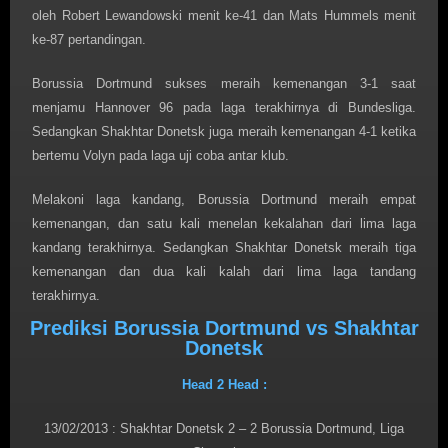
oleh Robert Lewandowski menit ke-41 dan Mats Hummels menit
ke-87 pertandingan.
Borussia Dortmund sukses meraih kemenangan 3-1 saat
menjamu Hannover 96 pada laga terakhirnya di Bundesliga.
Sedangkan Shakhtar Donetsk juga meraih kemenangan 4-1 ketika
bertemu Volyn pada laga uji coba antar klub.
Melakoni laga kandang, Borussia Dortmund meraih empat
kemenangan, dan satu kali menelan kekalahan dari lima laga
kandang terakhirnya. Sedangkan Shakhtar Donetsk meraih tiga
kemenangan dan dua kali kalah dari lima laga tandang
terakhirnya.
Prediksi Borussia Dortmund vs Shakhtar
Donetsk
Head 2 Head :
13/02/2013 : Shakhtar Donetsk 2 – 2 Borussia Dortmund, Liga