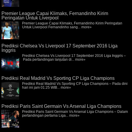
Premier League Capai Klimaks, Fernandinho Kirim
Peringatan Untuk Liverpool
Premier League Capai Klimaks, Fernandinho Kirim Peringatan
Untuk Liverpool Fernandinho sang...
more»
Prediksi Chelsea Vs Liverpool 17 September 2016 Liga
Inggris
Prediksi Chelsea Vs Liverpool 17 September 2016 Liga Inggris –
Pada pertandingan lanjutan di...
more»
Prediksi Real Madrid Vs Sporting CP Liga Champions
Prediksi Real Madrid Vs Sporting CP Liga Champions – Pada dini
hari ini jam 01:25 WIB...
more»
Prediksi Paris Saint Germain Vs Arsenal Liga Champions
Prediksi Paris Saint Germain Vs Arsenal Liga Champions – Dalam
pertandingan pertama Liga...
more»