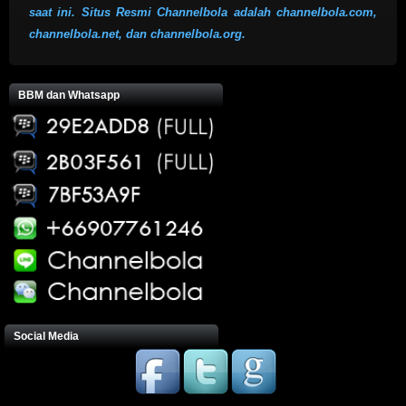
saat ini. Situs Resmi Channelbola adalah channelbola.com,
channelbola.net, dan channelbola.org.
BBM dan Whatsapp
Social Media