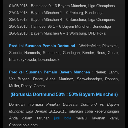
01/05/2013 : Barcelona 0 – 3 Bayern München, Liga Champions
27/04/2013 : Bayern München 1 – 0 Freiburg, Bundesliga
23/04/2013 : Bayern München 4 – 0 Barcelona, Liga Champions
20/04/2013 : Hannover 96 1 – 6 Bayern München, Bundesliga
16/04/2013 : Bayern München 6 – 1 Wolfsburg, DFB Pokal
Prediksi Susunan Pemain Dortmund
: Weidenfeller; Piszczek,
Subotic, Hummels, Schmelzer, Gundogan, Bender, Reus, Gotze,
Blaszczykowski, Lewandowski
Prediksi Susunan Pemain Bayern Munchen
: Neuer; Lahm,
Van Buyten, Dante, Alaba, Martinez, Schweinsteiger, Robben,
Muller, Ribery, Gomez
(Borussia Dortmund 50% : 50% Bayern Munchen)
Demikian informasi
Prediksi Borussia Dortmund vs Bayern
Munchen Liga Jerman 2012/2013
, silahkan coba keberuntungan
Anda dalam taruhan
judi bola
melalui layanan kami,
Channelbola.com.