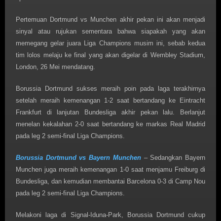
Pertemuan Dortmund vs Munchen akhir pekan ini akan menjadi
sinyal atau rujukan sementara bahwa siapakah yang akan
memegang gelar juara Liga Champions musim ini, sebab kedua
tim lolos melaju ke final yang akan digelar di Wembley Stadium,
London, 26 Mei mendatang.
Borussia Dortmund sukses meraih poin pada laga terakhirnya
setelah meraih kemenangan 1-2 saat bertandang ke Eintracht
Frankfurt di lanjutan Bundesliga akhir pekan lalu. Berlanjut
menelan kekalahan 2-0 saat bertandang ke markas Real Madrid
pada leg 2 semi-final Liga Champions.
Borussia Dortmund vs Bayern Munchen
– Sedangkan Bayern
Munchen juga meraih kemenangan 1-0 saat menjamu Freiburg di
Bundesliga, dan kemudian membantai Barcelona 0-3 di Camp Nou
pada leg 2 semi-final Liga Champions.
Melakoni laga di Signal-Iduna-Park, Borussia Dortmund cukup