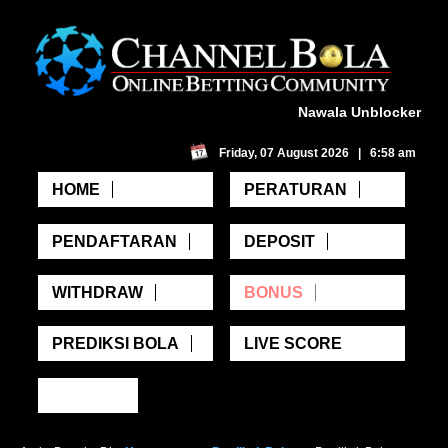
Nawala Unblocker
Friday, 07 August 2026 | 6:58 am
HOME
PERATURAN
PENDAFTARAN
DEPOSIT
WITHDRAW
BONUS
PREDIKSI BOLA
LIVE SCORE