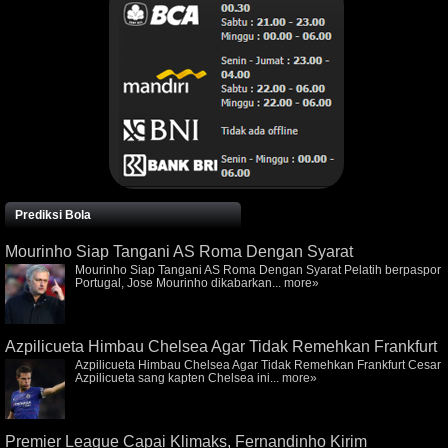
Prediksi Bola
Mourinho Siap Tangani AS Roma Dengan Syarat
Mourinho Siap Tangani AS Roma Dengan Syarat Pelatih berpaspor
Portugal, Jose Mourinho dikabarkan...
more»
Azpilicueta Himbau Chelsea Agar Tidak Remehkan Frankfurt
Azpilicueta Himbau Chelsea Agar Tidak Remehkan Frankfurt Cesar
Azpilicueta sang kapten Chelsea ini...
more»
Premier League Capai Klimaks, Fernandinho Kirim